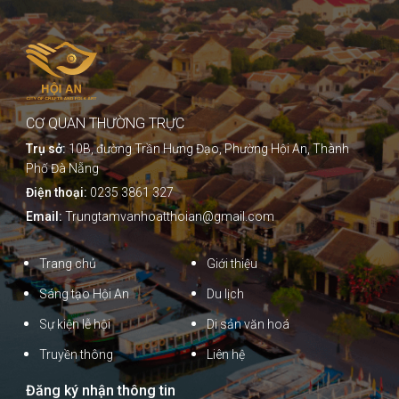
CƠ QUAN THƯỜNG TRỰC
Trụ sở:
10B, đường Trần Hưng Đạo, Phường Hội An, Thành
Phố Đà Nẵng
Điện thoại:
0235 3861 327
Email:
Trungtamvanhoatthoian@gmail.com
Trang chủ
Giới thiệu
Sáng tạo Hội An
Du lịch
Sự kiện lễ hội
Di sản văn hoá
Truyền thông
Liên hệ
Đăng ký nhận thông tin