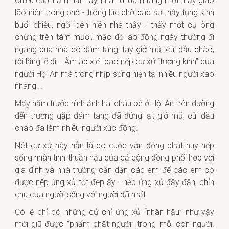
Chiều cuối năm năm ấy, nhân đi đám tang một thầy giáo
lão niên trong phố - trong lúc chờ các sư thầy tụng kinh
buổi chiều, ngồi bên hiên nhà thầy - thấy một cụ ông
chừng trên tám mươi, mặc đồ lao động ngày thường đi
ngang qua nhà có đám tang, tay giở mũ, cúi đầu chào,
rồi lặng lẽ đi... Ấm áp xiết bao nếp cư xử “tương kính” của
người Hội An mà trong nhịp sống hiện tại nhiều người xao
nhãng...
Mấy năm trước hình ảnh hai cháu bé ở Hội An trên đường
đến trường gặp đám tang đã đứng lại, giở mũ, cúi đầu
chào đã làm nhiều người xúc động.
Nét cư xử này hẳn là do cuộc vận động phát huy nếp
sống nhân tình thuần hậu của cả cộng đồng phối hợp với
gia đình và nhà trường căn dặn các em để các em có
được nếp ứng xử tốt đẹp ấy - nếp ứng xử đầy đặn, chỉn
chu của người sống với người đã mất.
Có lẽ chỉ có những cử chỉ ứng xử “nhân hậu” như vậy
mới giữ được “phẩm chất người” trong mỗi con người.