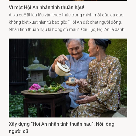
Vì một Hội An nhân tình thuần hậu!
Ai xa quê ắt lâu lâu vẫn thao thức trong mình một câu ca dao
không biết xuất hiện từ bao giờ: “Hội An đất chật người đông,
Nhân tình thuần hậu lá bông đủ màu”. Câu lục, Hội An là danh
từ, tên chỉ địa phương, đồng thời hé mở ý niệm "Đất", một thuật
ngữ chỉ các vật chất có trên đó, là một thực thể tự nhiên với
những quá trình phức tạp và đa dạng diễn ra trong nó, đất là
không gian, là diện tích cụ thể, là nơi cư trú của cộng đồng.
Xây dựng "Hội An nhân tình thuần hậu": Nỗi lòng
người cũ