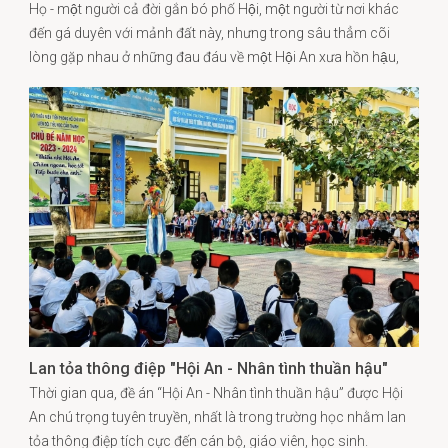
Họ - một người cả đời gắn bó phố Hội, một người từ nơi khác
đến gá duyên với mảnh đất này, nhưng trong sâu thẳm cõi
lòng gặp nhau ở những đau đáu về một Hội An xưa hồn hậu,
nơi các giá trị văn hóa, tình cảm, ứng xử giữa người với người
luôn nồng ấm, thân thương.
Lan tỏa thông điệp "Hội An - Nhân tình thuần hậu"
Thời gian qua, đề án “Hội An - Nhân tình thuần hậu” được Hội
An chú trọng tuyên truyền, nhất là trong trường học nhằm lan
tỏa thông điệp tích cực đến cán bộ, giáo viên, học sinh.