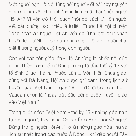
Một người bạn Hà Nội từng hỏi người viết bài này nguyên
nhân sâu xa về tính cách “nhân tình thuần hậu” của người
Hội An? Vì vốn có thói quen “nói có sách...” nên người
viết dẫn chứng bao nhiêu là tư liệu. Trước hết nội chuyện
“lòng nhân ái” người Hội An vốn đã “tinh lọc” chữ Nhân
truyền lưu từ Nho học của cha ông - hễ làm người phải
biết thương người, quý trọng con người.
Còn với các tôn giáo lớn - Hội An từng là chiếc nôi của
dòng Thiền Lâm Tế xứ Đàng Trong từ đầu thế kỷ 17 với
tổ đình Chúc Thánh, Phước Lâm... Với Thiên Chúa giáo,
cùng với Đà Nẵng, Hội An được ghi danh trong lịch sử
truyền giáo Việt Nam: ngày 18.1.1615 được Tòa Thánh
Vatican chọn là “ngày bắt đầu công cuộc truyền giáo
vào Việt Nam”...
Trong cuốn sách “Việt Nam - thế kỷ 17 - những góc nhìn
từ bên ngoài”, hãy nghe Christoforo Borri nói về người
Đàng Trong, người Hội An: “Họ là những người hòa nhã và
lịch sự nhất trong các nước Á Đông... khi gặp người Tây