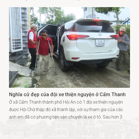
Nghĩa cử đẹp của đội xe thiện nguyện ở Cẩm Thanh
Ở xã Cẩm Thanh thành phố Hội An có 1 đội xe thiện nguyện
được Hội Chữ thập đỏ xã thành lập, với sự tham gia của các
anh em đã có phương tiện vận chuyển là xe ô tô. Sau hơn 3
năm hoạt động, Đội xe thiện nguyện Cẩm Thanh đã đoàn kết
gắn bó và ra sức thực hiện các hoạt động nhân đạo….