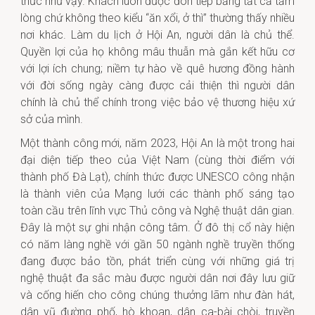
thức như vậy. Khách luôn được đón tiếp bằng tất cả tấm
lòng chứ không theo kiểu “ăn xổi, ở thì” thường thấy nhiều
nơi khác. Làm du lịch ở Hội An, người dân là chủ thể.
Quyền lợi của họ không mâu thuẫn mà gắn kết hữu cơ
với lợi ích chung; niềm tự hào về quê hương đồng hành
với đời sống ngày càng được cải thiện thì người dân
chính là chủ thể chính trong việc bảo vệ thương hiệu xứ
sở của mình.
Một thành công mới, năm 2023, Hội An là một trong hai
đại diện tiếp theo của Việt Nam (cùng thời điểm với
thành phố Đà Lạt), chính thức được UNESCO công nhận
là thành viên của Mạng lưới các thành phố sáng tạo
toàn cầu trên lĩnh vực Thủ công và Nghệ thuật dân gian.
Đây là một sự ghi nhận công tâm. Ở đô thị cổ này hiện
có năm làng nghề với gần 50 ngành nghề truyền thống
đang được bảo tồn, phát triển cùng với những giá trị
nghệ thuật đa sắc màu được người dân nơi đây lưu giữ
và cống hiến cho công chúng thưởng lãm như đàn hát,
dân vũ đường phố, hò khoan, dân ca-bài chòi, truyền