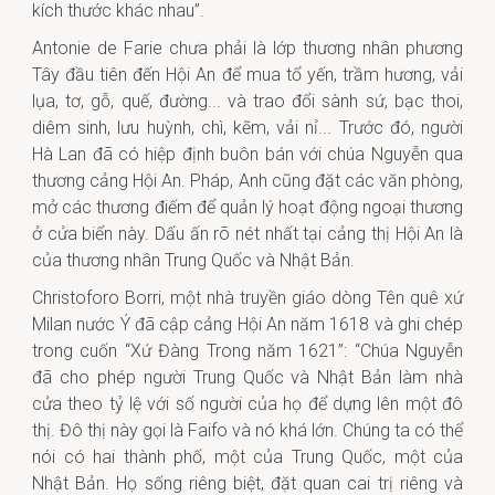
kích thước khác nhau”.
Antonie de Farie chưa phải là lớp thương nhân phương
Tây đầu tiên đến Hội An để mua tổ yến, trầm hương, vải
lụa, tơ, gỗ, quế, đường... và trao đổi sành sứ, bạc thoi,
diêm sinh, lưu huỳnh, chì, kẽm, vải nỉ... Trước đó, người
Hà Lan đã có hiệp định buôn bán với chúa Nguyễn qua
thương cảng Hội An. Pháp, Anh cũng đặt các văn phòng,
mở các thương điếm để quản lý hoạt động ngoại thương
ở cửa biển này. Dấu ấn rõ nét nhất tại cảng thị Hội An là
của thương nhân Trung Quốc và Nhật Bản.
Christoforo Borri, một nhà truyền giáo dòng Tên quê xứ
Milan nước Ý đã cập cảng Hội An năm 1618 và ghi chép
trong cuốn “Xứ Đàng Trong năm 1621”: “Chúa Nguyễn
đã cho phép người Trung Quốc và Nhật Bản làm nhà
cửa theo tỷ lệ với số người của họ để dựng lên một đô
thị. Đô thị này gọi là Faifo và nó khá lớn. Chúng ta có thể
nói có hai thành phố, một của Trung Quốc, một của
Nhật Bản. Họ sống riêng biệt, đặt quan cai trị riêng và