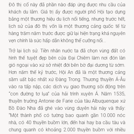
Đô thị cổ này đã phần nào đáp ứng được nhu cầu của
khách du lãm. Giá trị ấy được người phố Hội tạo dựng
bằng một thương hiệu du lịch nổi tiếng, nhưng trước hết,
lịch sử của đô thị vốn là một thương cảng quốc tế từ
hàng trăm năm trước được giữ lại hiện trạng khá nguyên
vẹn chính là sức hấp dẫn không thể cưỡng nổi...
Trở lại lịch sử. Tiền nhân nước ta đã chọn vùng đất có
hình thế tuyệt đẹp bên cửa Đại Chiêm làm nơi đón làn
gió ngoại vào xứ sở nhiệt đới bên bờ đại dương từ sớm.
Hơn năm thế kỷ trước, Hội An đã là một thương cảng
sầm uất bậc nhất xứ Đàng Trong. Thương thuyền Á-Âu
vào ra tấp nập, các dịch vụ giao thương sôi động trên
“con đường tơ lụa” của hải trình xuyên Á. Năm 1535,
thuyền trưởng Antonie de Farie của tàu Albuquenque xứ
Bồ Đào Nha đã ghé vào vùng duyên hải này và thấy:
“Một thành phố có tường bao quanh gần 10.000 nóc
nhà, có 40 thuyền buồm lớn, đến hai hay ba cầu tàu và
chung quanh có khoảng 2.000 thuyền buồm với nhiều