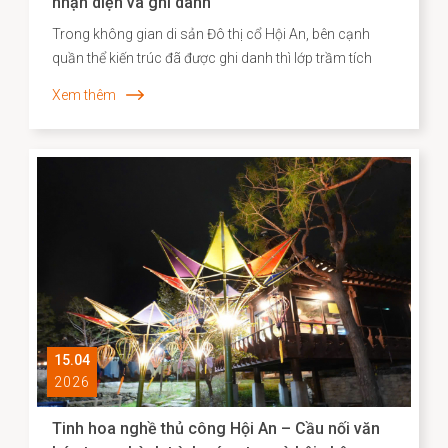
nhận diện và ghi danh
Trong không gian di sản Đô thị cổ Hội An, bên cạnh
quần thể kiến trúc đã được ghi danh thì lớp trầm tích
văn hóa phi vật thể vẫn bền bỉ hiện diện song hành như
Xem thêm
một “ký ức sống”, phản ánh chiều sâu lịch sử – xã hội
và năng lực sáng tạo của cộng đồng cư dân địa
phương. Những năm gần đây, công tác kiểm kê, nhận
diện và xây dựng hồ sơ khoa học đối với các Di sản văn
hóa phi vật thể đã được triển khai một cách hệ thống,
góp phần định hình cơ sở dữ liệu quan trọng cho chiến
lược bảo tồn và phát huy giá trị di sản trong bối cảnh
đương đại.
15.04
2026
Tinh hoa nghề thủ công Hội An – Cầu nối văn