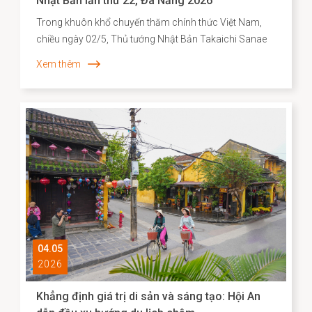
Nhật Bản lần thứ 22, Đà Nẵng 2026
Trong khuôn khổ chuyến thăm chính thức Việt Nam,
chiều ngày 02/5, Thủ tướng Nhật Bản Takaichi Sanae
đã đến thăm và có bài phát biểu tại Đại học Quốc gia
Xem thêm
Hà Nội. Mở đầu bài phát biểu, Thủ tướng Takaichi
Sanae đã bày tỏ mong muốn được thăm Di sản văn
hóa thế giới Hội An, để bước đi trên những con đường
mà cộng đồng người Nhật ở đó từng đi qua. Nơi có di
tích Chùa Cầu vừa được hoàn thành trùng tu với sự hợp
tác của Nhật Bản - là minh chứng cho hơn 400 năm
lịch sử giao thương năng động giữa hai dân tộc trên
những vùng biển tự do.
04.05
2026
Khẳng định giá trị di sản và sáng tạo: Hội An