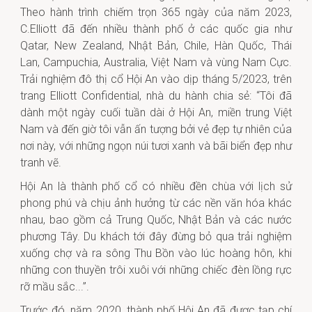
Theo hành trình chiếm trọn 365 ngày của năm 2023,
C.Elliott đã đến nhiều thành phố ở các quốc gia như
Qatar, New Zealand, Nhật Bản, Chile, Hàn Quốc, Thái
Lan, Campuchia, Australia, Việt Nam và vùng Nam Cực.
Trải nghiệm đô thị cổ Hội An vào dịp tháng 5/2023, trên
trang Elliott Confidential, nhà du hành chia sẻ: “Tôi đã
dành một ngày cuối tuần dài ở Hội An, miền trung Việt
Nam và đến giờ tôi vẫn ấn tượng bởi vẻ đẹp tự nhiên của
nơi này, với những ngọn núi tươi xanh và bãi biển đẹp như
tranh vẽ.
Hội An là thành phố cổ có nhiều đền chùa với lịch sử
phong phú và chịu ảnh hưởng từ các nền văn hóa khác
nhau, bao gồm cả Trung Quốc, Nhật Bản và các nước
phương Tây. Du khách tới đây đừng bỏ qua trải nghiệm
xuống chợ và ra sông Thu Bồn vào lúc hoàng hôn, khi
những con thuyền trôi xuôi với những chiếc đèn lồng rực
rỡ mầu sắc...”.
Trước đó, năm 2020, thành phố Hội An đã được tạp chí