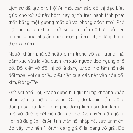
Lịch sử đã tạo cho Hội An một bản sắc đô thị đặc biệt,
giúp cho xứ sở này hôm nay tự tin trên hành trình phát
triển bằng một gương mặt cũ và phong cách mới. Phố
Hội thu hút du khách bởi sự bình thản cố hữu, bởi rêu
phong, u hoài như ẩn chứa những trầm tích, những thông
điệp xa xăm.
Người khám phá sẽ ngập chìm trong vô vàn trạng thái
cảm xúc vừa lạ vừa quen khi xuôi ngược dọc ngang phố
cổ. Đối diện với đô thị cổ là đang tự cởi mở tâm hồn để
đối thoại với đa chiều biểu hiện của các nền văn hóa cổ-
kim, Đông-Tây.
Đến với phố Hội, khách được níu giữ những khoảnh khắc
nhân văn từ thời quá vãng. Cùng đó là hình ảnh sống
động của cư dân thành phố đang tích cực đón làn gió
mới với đường nét hiện đại, cởi mở. Cơ duyên gặp gỡ từ
lịch sử đã giúp Hội An tinh thần hội nhập hết sức tự nhiên.
Bởi vậy cho nên, “Hội An càng già đi lại càng có giá”. Đó