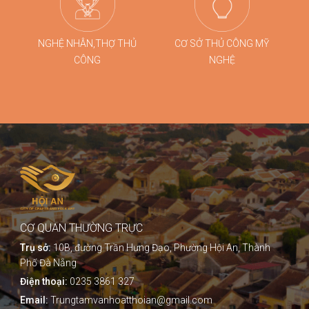
NGHỆ NHÂN,THỢ THỦ
CƠ SỞ THỦ CÔNG MỸ
CÔNG
NGHỆ
CƠ QUAN THƯỜNG TRỰC
Trụ sở:
10B, đường Trần Hưng Đạo, Phường Hội An, Thành
Phố Đà Nẵng
Điện thoại:
0235 3861 327
Email:
Trungtamvanhoatthoian@gmail.com