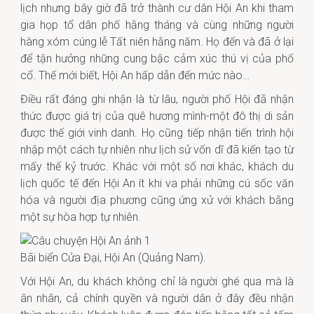
lịch nhưng bây giờ đã trở thành cư dân Hội An khi tham
gia họp tổ dân phố hằng tháng và cùng những người
hàng xóm cúng lễ Tất niên hằng năm. Họ đến và đã ở lại
để tận hưởng những cung bậc cảm xúc thú vị của phố
cổ. Thế mới biết, Hội An hấp dẫn đến mức nào…
Điều rất đáng ghi nhận là từ lâu, người phố Hội đã nhận
thức được giá trị của quê hương mình-một đô thị di sản
được thế giới vinh danh. Họ cũng tiếp nhận tiến trình hội
nhập một cách tự nhiên như lịch sử vốn dĩ đã kiến tạo từ
mấy thế kỷ trước. Khác với một số nơi khác, khách du
lịch quốc tế đến Hội An ít khi va phải những cú sốc văn
hóa và người địa phương cũng ứng xử với khách bằng
một sự hòa hợp tự nhiên.
Bãi biển Cửa Đại, Hội An (Quảng Nam).
Với Hội An, du khách không chỉ là người ghé qua mà là
ân nhân, cả chính quyền và người dân ở đây đều nhận