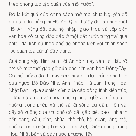
theo phong tục tập quán của mỗi nước”.
Đó là kết quả của chính sách mở mà chúa Nguyễn đã
áp dụng tại cảng thị Hội An. Quá khứ ấy đã tạo nên một
Hội An - vùng đất của hội nhập, giao thoa và tiếp biến
văn hóa vô cùng độc đáo ở một đất nước từng trải qua
chiều dài lịch sử theo chế độ phong kiến với chính sách
“bế quan tỏa cảng” đặc trưng.
Quả đúng vậy. Hình ảnh Hội An hôm nay vẫn lưu dấu rõ
nét về một thời gặp gỡ của các nền văn hóa Đông-Tây.
Có thể thấy ở đô thị này hôm nay còn lưu dấu bóng hình
của người Bồ Đào Nha, Anh, Pháp, Hà Lan, Trung Hoa,
Nhật Bản... qua sự hiện diện của các công trình kiến trúc,
những sắc màu văn hóa, những làng nghề và cả sự ảnh
hưởng trong phép xử thế và lối sống cư dân. Trên vài
cây số vuông của khu phố cổ, bắt gặp biết bao hình ảnh
bến cảng, cầu, đình, chùa, nhà thờ, hội quán, lăng mộ,
phố xá, các chứng tích văn hóa Việt, Chăm cùng Trung
Hoa, Nhật Bản và các nước phương Tây.