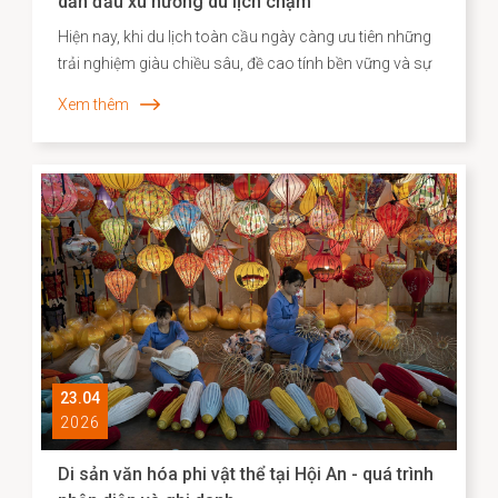
dẫn đầu xu hướng du lịch chậm
Hiện nay, khi du lịch toàn cầu ngày càng ưu tiên những
trải nghiệm giàu chiều sâu, đề cao tính bền vững và sự
gắn kết với bản sắc địa phương, Agoda đã công bố
Xem thêm
danh sách các điểm đến “du lịch chậm” tiêu biểu tại
châu Á. Việc Hội An vươn lên vị trí dẫn đầu không chỉ
phản ánh sức hút đặc biệt của một đô thị di sản, mà
còn cho thấy hiệu quả của định hướng bảo tồn gắn liền
với phát huy giá trị văn hóa theo hướng sáng tạo và bền
vững.
23.04
2026
Di sản văn hóa phi vật thể tại Hội An - quá trình