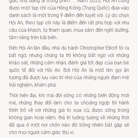
giác như đang đi trong phim...”. Năm 2023, Hội An cũng
được một tạp chí của Hồng Kông (Trung Quốc) đưa vào
danh sách là một trong 9 điểm đến tuyệt vời. Lý do chọn
Hội An, theo tạp chí này là điểm đến rất phù hợp với nhu
cầu của khách, từ tham quan, mua sắm đến nghỉ dưỡng,
tắm nắng trên bãi biển…
Đến Hội An lần đầu, nhà du hành Christopher Elliott tỏ ra
bất ngờ, nhưng chúng ta thì không bất ngờ với những
khảo sát, những cảm nhận, đánh giá tốt đẹp của bạn bè
quốc tế đối với Hội An. Bởi Hội An là một tên gọi ấn
tượng đã được lưu vào trí nhớ của những người đam mê
trải nghiệm, khám phá.
Thời hiện đại, khi mà đời sống có những biến động mới
mẻ, những thay đổi làm cho ta choáng ngợp thì hành
trình trở về với những giá trị xưa cũ, được sống trong
không gian hoài niệm, thả trí tưởng tượng về những thời
đã qua ở một nơi chốn nào đó bỗng nhiên bắt gặp sẽ
cho mọi người cảm giác thú vị.