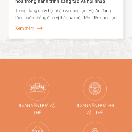
hóa trong hành trình sáng tạo và hội nhập
Trong dòng chảy hội nhập và sáng tạo, Hội An đang
từng bước khẳng định vị thế của một điểm đến sáng tạo
gắn liền với di sản, nơi giá trị truyền thống không chỉ
Xem thêm
được bảo tồn mà còn được tái sinh trong những hình
thức mới mẻ. Năm 2026, dấu ấn ấy tiếp tục được lan
tỏa khi các sản phẩm thủ công của Hội An, tiêu biểu là
dòng quà tặng tre cao cấp từ Taboo Bamboo được lựa
chọn đồng hành cùng các chương trình kích cầu du
lịch quy mô lớn tại Đà Nẵng.
DI SẢN VĂN HOÁ VẬT
DI SẢN VĂN HOÁ PHI
THỂ
VẬT THỂ