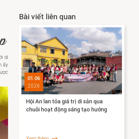
Bài viết liên quan
p
i di
n ấy
được
01.06
2026
Hội An lan tỏa giá trị di sản qua
chuỗi hoạt động sáng tạo hưởng
ứng Ngày Quốc tế Bảo tàng 2026
Xem thêm