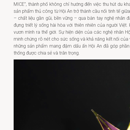
MICE”, thành phố không chỉ hướng đến việc thu hút du k
sản phẩm thủ công từ Hội An trở thành cầu nối tinh tế giữa
– chất liệu gần gũi, bền vững – qua bàn tay nghệ nhân
đựng triết lý sống hài hòa với thiên nhiên của người Việ
vươn mình ra thế giới. Sự hiện diện của các nghệ nhân 
minh chứng rõ nét cho sức sống và khả năng kết nối của
những sản phẩm mang đậm dấu ấn Hội An đã góp phần tạo
thống được chia sẻ và trân trọng.