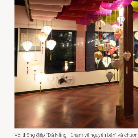
Với thông điệp “Đà Nẵng - Chạm về nguyên bản” và chương 