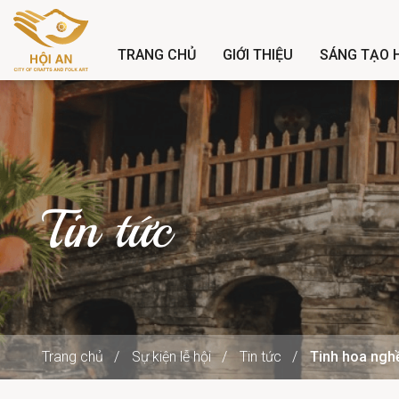
TRANG CHỦ
GIỚI THIỆU
SÁNG TẠO H
Tin tức
Trang chủ
Sự kiện lễ hội
Tin tức
Tinh hoa nghề