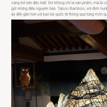
càng trở nên đặc biệt. Đó không chỉ là sản phẩm, mà là câ
giữ những điều nguyên bản. Taboo Bamboo, với định hướ
ấy đến gần hơn với bạn bè quốc tế thông qua từng món qu