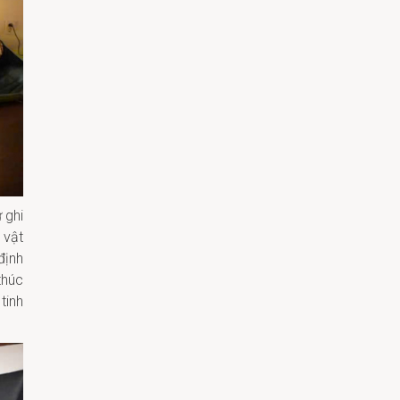
 ghi
 vật
định
thúc
tinh