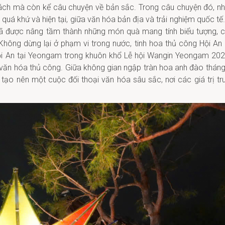
hách mà còn kể câu chuyện về bản sắc. Trong câu chuyện đó, n
 quá khứ và hiện tại, giữa văn hóa bản địa và trải nghiệm quốc tế.
 đã được nâng tầm thành những món quà mang tính biểu tượng, 
t. Không dừng lại ở phạm vi trong nước, tinh hoa thủ công Hội An
Hội An tại Yeongam trong khuôn khổ Lễ hội Wangin Yeongam 202
 văn hóa thủ công. Giữa không gian ngập tràn hoa anh đào tháng
 nên một cuộc đối thoại văn hóa sâu sắc, nơi các giá trị tr