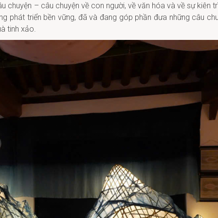
u chuyện – câu chuyện về con người, về văn hóa và về sự kiên trì
ng phát triển bền vững, đã và đang góp phần đưa những câu ch
à tinh xảo.