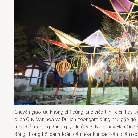
Chuyến giao lưu không chỉ dừng lại ở việc trình diễn hay
quan Quỹ Văn hóa và Du lịch Yeongam cũng như gặp gỡ 
một điểm chung đáng quý: dù ở Việt Nam hay Hàn Quốc, n
đồng. Trong bối cảnh toàn cầu hóa, khi các sản phẩm cô