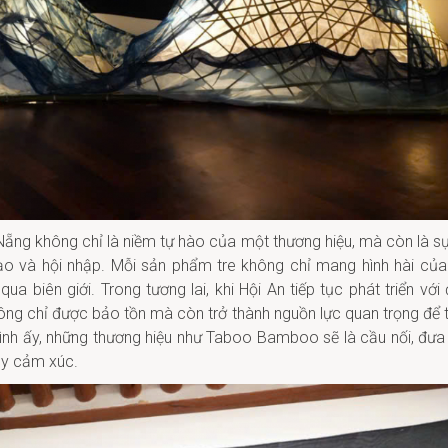
 Nẵng không chỉ là niềm tự hào của một thương hiệu, mà còn là sự
 tạo và hội nhập. Mỗi sản phẩm tre không chỉ mang hình hài của
ua biên giới. Trong tương lai, khi Hội An tiếp tục phát triển với 
hông chỉ được bảo tồn mà còn trở thành nguồn lực quan trọng để 
trình ấy, những thương hiệu như Taboo Bamboo sẽ là cầu nối, đưa 
ầy cảm xúc.