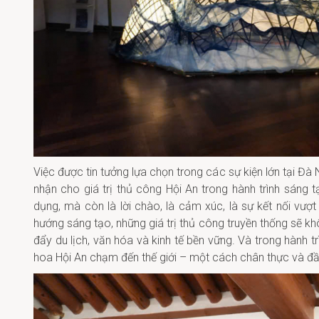
Việc được tin tưởng lựa chọn trong các sự kiện lớn tại Đà
nhận cho giá trị thủ công Hội An trong hành trình sáng
dụng, mà còn là lời chào, là cảm xúc, là sự kết nối vượt q
hướng sáng tạo, những giá trị thủ công truyền thống sẽ k
đẩy du lịch, văn hóa và kinh tế bền vững. Và trong hành 
hoa Hội An chạm đến thế giới – một cách chân thực và đ