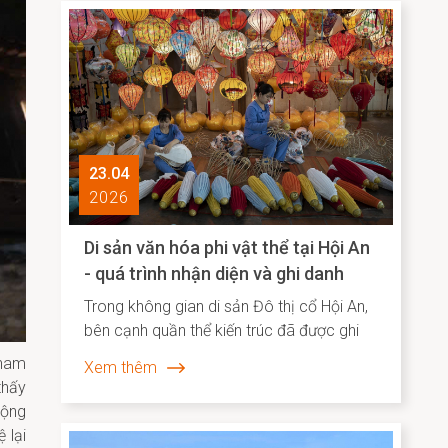
tiêu biểu tại châu Á. Việc Hội An vươn lên vị
trí dẫn đầu không chỉ phản ánh sức hút
đặc biệt của một đô thị di sản, mà còn
cho thấy hiệu quả của định hướng bảo tồn
gắn liền với phát huy giá trị văn hóa theo
hướng sáng tạo và bền vững.
23.04
2026
Di sản văn hóa phi vật thể tại Hội An
- quá trình nhận diện và ghi danh
Trong không gian di sản Đô thị cổ Hội An,
bên cạnh quần thể kiến trúc đã được ghi
danh thì lớp trầm tích văn hóa phi vật thể
tham
Xem thêm
vẫn bền bỉ hiện diện song hành như một
thấy
“ký ức sống”, phản ánh chiều sâu lịch sử –
cộng
xã hội và năng lực sáng tạo của cộng
 lại