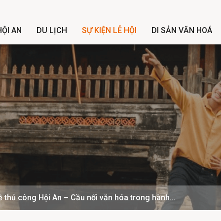
ỘI AN
DU LỊCH
SỰ KIỆN LỄ HỘI
DI SẢN VĂN HOÁ
 thủ công Hội An – Cầu nối văn hóa trong hành...