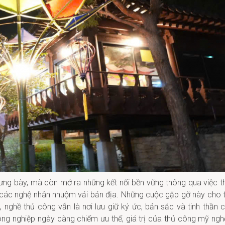
 trưng bày, mà còn mở ra những kết nối bền vững thông qua việc 
các nghệ nhân nhuộm vải bản địa. Những cuộc gặp gỡ này cho 
ghề thủ công vẫn là nơi lưu giữ ký ức, bản sắc và tinh thần 
ng nghiệp ngày càng chiếm ưu thế, giá trị của thủ công mỹ nghệ