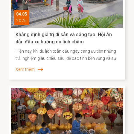
04.05
2026
Khẳng định giá trị di sản và sáng tạo: Hội An
dẫn đầu xu hướng du lịch chậm
Hiện nay, khi du lịch toàn cầu ngày càng ưu tiên những
trải nghiệm giàu chiều sâu, đề cao tính bền vững và sự
gắn kết với bản sắc địa phương, Agoda đã công bố
Xem thêm
danh sách các điểm đến “du lịch chậm” tiêu biểu tại
châu Á. Việc Hội An vươn lên vị trí dẫn đầu không chỉ
phản ánh sức hút đặc biệt của một đô thị di sản, mà
còn cho thấy hiệu quả của định hướng bảo tồn gắn liền
với phát huy giá trị văn hóa theo hướng sáng tạo và bền
vững.