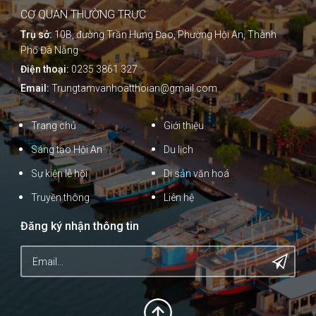
CƠ QUAN THƯỜNG TRỰC
Trụ sở:
10B, đường Trần Hưng Đạo, Phường Hội An, Thành
Phố Đà Nẵng
Điện thoại:
0235 3861 327
Email:
Trungtamvanhoatthoian@gmail.com
Trang chủ
Giới thiệu
Sáng tạo Hội An
Du lịch
Sự kiện lễ hội
Di sản văn hoá
Truyền thông
Liên hệ
Đăng ký nhận thông tin