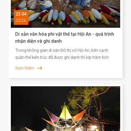
23.04
2026
Di sản văn hóa phi vật thể tại Hội An - quá trình
nhận diện và ghi danh
Trong không gian di sản Đô thị cổ Hội An, bên cạnh
quần thể kiến trúc đã được ghi danh thì lớp trầm tích
văn hóa phi vật thể vẫn bền bỉ hiện diện song hành như
Xem thêm
một “ký ức sống”, phản ánh chiều sâu lịch sử – xã hội
và năng lực sáng tạo của cộng đồng cư dân địa
phương. Những năm gần đây, công tác kiểm kê, nhận
diện và xây dựng hồ sơ khoa học đối với các Di sản văn
hóa phi vật thể đã được triển khai một cách hệ thống,
góp phần định hình cơ sở dữ liệu quan trọng cho chiến
lược bảo tồn và phát huy giá trị di sản trong bối cảnh
đương đại.