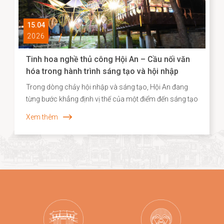
15.04
2026
Tinh hoa nghề thủ công Hội An – Cầu nối văn
hóa trong hành trình sáng tạo và hội nhập
Trong dòng chảy hội nhập và sáng tạo, Hội An đang
từng bước khẳng định vị thế của một điểm đến sáng tạo
gắn liền với di sản, nơi giá trị truyền thống không chỉ
Xem thêm
được bảo tồn mà còn được tái sinh trong những hình
thức mới mẻ. Năm 2026, dấu ấn ấy tiếp tục được lan
tỏa khi các sản phẩm thủ công của Hội An, tiêu biểu là
dòng quà tặng tre cao cấp từ Taboo Bamboo được lựa
chọn đồng hành cùng các chương trình kích cầu du
lịch quy mô lớn tại Đà Nẵng.