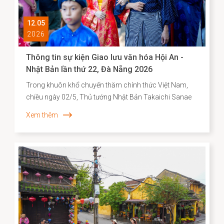
12.05
2026
Thông tin sự kiện Giao lưu văn hóa Hội An -
Nhật Bản lần thứ 22, Đà Nẵng 2026
Trong khuôn khổ chuyến thăm chính thức Việt Nam,
chiều ngày 02/5, Thủ tướng Nhật Bản Takaichi Sanae
đã đến thăm và có bài phát biểu tại Đại học Quốc gia
Xem thêm
Hà Nội. Mở đầu bài phát biểu, Thủ tướng Takaichi
Sanae đã bày tỏ mong muốn được thăm Di sản văn
hóa thế giới Hội An, để bước đi trên những con đường
mà cộng đồng người Nhật ở đó từng đi qua. Nơi có di
tích Chùa Cầu vừa được hoàn thành trùng tu với sự hợp
tác của Nhật Bản - là minh chứng cho hơn 400 năm
lịch sử giao thương năng động giữa hai dân tộc trên
những vùng biển tự do.