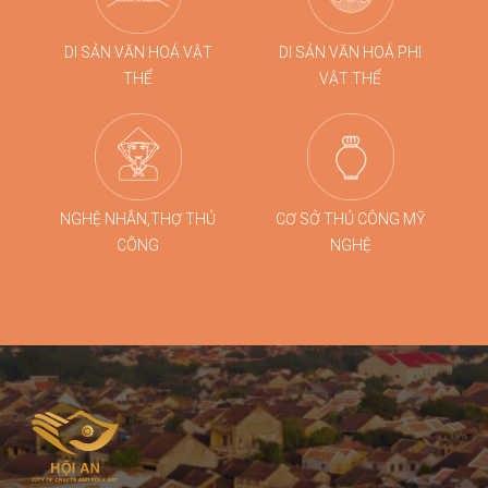
DI SẢN VĂN HOÁ VẬT
DI SẢN VĂN HOÁ PHI
THỂ
VẬT THỂ
NGHỆ NHÂN,THỢ THỦ
CƠ SỞ THỦ CÔNG MỸ
CÔNG
NGHỆ