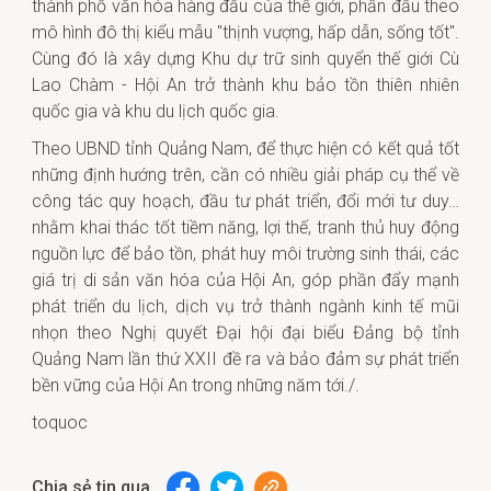
thành phố văn hóa hàng đầu của thế giới, phấn đấu theo
mô hình đô thị kiểu mẫu "thịnh vượng, hấp dẫn, sống tốt".
Cùng đó là xây dựng Khu dự trữ sinh quyển thế giới Cù
Lao Chàm - Hội An trở thành khu bảo tồn thiên nhiên
quốc gia và khu du lịch quốc gia.
Theo UBND tỉnh Quảng Nam, để thực hiện có kết quả tốt
những định hướng trên, cần có nhiều giải pháp cụ thể về
công tác quy hoạch, đầu tư phát triển, đổi mới tư duy…
nhằm khai thác tốt tiềm năng, lợi thế, tranh thủ huy động
nguồn lực để bảo tồn, phát huy môi trường sinh thái, các
giá trị di sản văn hóa của Hội An, góp phần đẩy mạnh
phát triển du lịch, dịch vụ trở thành ngành kinh tế mũi
nhọn theo Nghị quyết Đại hội đại biểu Đảng bộ tỉnh
Quảng Nam lần thứ XXII đề ra và bảo đảm sự phát triển
bền vững của Hội An trong những năm tới./.
toquoc
Chia sẻ tin qua