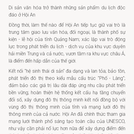
Di sản văn hóa trở thành những sản phẩm du lịch độc
đáo ở Hội An
Đồng thời, làm thế nào để Hội An tiếp tục giữ vai trò là
trung tâm giao lưu văn hóa, đối ngoại, là thành phố sự
kiện - lễ hội của tỉnh Quảng Nam; xác lập vai trò động
lực trong phát triển du lịch - dịch vụ của khu vực duyên
hải miền Trung và cả nước, vươn tầm ra khu vực châu Á,
là điểm đến hấp dẫn của thế giới.
Kết nối "hệ sinh thái di sản" đa dạng và lan tỏa; bảo tồn,
phát triển đô thị theo kiểu mẫu cấu trúc "Phố - Làng";
đảm bảo các giá trị lâu dài đáp ứng nhu cầu phát triển
bền vững; hoàn thiện hệ thống kết cấu hạ tầng chuyển
đổi số, xây dựng đô thị thông minh kết nối đồng bộ với
vùng đô thị thông minh của tỉnh và mạng lưới đô thị
thông minh của cả nước. Hội An đã chính thức tham gia
mạng lưới thành phố sáng tạo toàn cầu của UNESCO,
như vậy cần phải nổ lực hơn nữa để xây dựng điểm đến