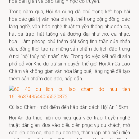
hóa dân gian và Bảo tàng Y học cổ truyền.
Trong năm qua, Hội An cũng đã chú trọng kết hợp hài
hòa các giá trị văn hóa phi vật thể trong cộng đồng, các
làng nghề, văn hóa nghệ thuật truyền thống như dân ca,
hát bả trạo, hát tuồng và đương đại như thơ, ca nhạc,
họa... làm phong phú thêm đời sống tinh thần của nhân
dân, đồng thời tạo ra những sản phẩm du lịch đặc trưng
ở nơi "hội thủy hội nhân" này. Trong đó việc kết nối di sản
phố cổ với Khu dự trữ sinh quyển thế giới Hội An-Cù Lao
Chàm và không gian văn hóa làng quê, làng nghề đã tạo
thêm sản phẩm độc đáo, hấp dẫn.
Cù lao Chàm- một điểm đến hấp dẫn cách Hội An 15km
Hội An đã thực hiện có hiệu quả việc trao truyền nghệ
thuật dân gian, đưa vào biểu diễn phục vụ du khách; mở
các lớp dân ca, nhạc cụ dân tộc, thành lập nhà biểu diễn