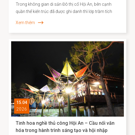
Trong không gian di sản Đô thị cổ Hội An, bên cạnh
quần thể kiến trúc đã được ghi danh thì lớp trầm tích
văn hóa phi vật thể vẫn bền bỉ hiện diện song hành như
Xem thêm
một “ký ức sống”, phản ánh chiều sâu lịch sử – xã hội
và năng lực sáng tạo của cộng đồng cư dân địa
phương. Những năm gần đây, công tác kiểm kê, nhận
diện và xây dựng hồ sơ khoa học đối với các Di sản văn
hóa phi vật thể đã được triển khai một cách hệ thống,
góp phần định hình cơ sở dữ liệu quan trọng cho chiến
lược bảo tồn và phát huy giá trị di sản trong bối cảnh
đương đại.
15.04
2026
Tinh hoa nghề thủ công Hội An – Cầu nối văn
hóa trong hành trình sáng tạo và hội nhập