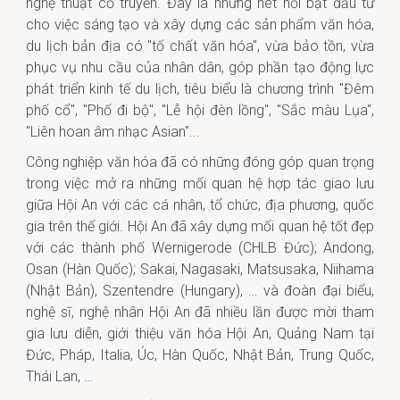
nghệ thuật cổ truyền. Đây là những nét nổi bật đầu tư
cho việc sáng tạo và xây dựng các sản phẩm văn hóa,
du lịch bản địa có "tố chất văn hóa", vừa bảo tồn, vừa
phục vụ nhu cầu của nhân dân, góp phần tạo động lực
phát triển kinh tế du lịch, tiêu biểu là chương trình "Đêm
phố cổ", "Phố đi bộ", "Lễ hội đèn lồng", "Sắc màu Lụa",
"Liên hoan âm nhạc Asian"...
Công nghiệp văn hóa đã có những đóng góp quan trọng
trong việc mở ra những mối quan hệ hợp tác giao lưu
giữa Hội An với các cá nhân, tổ chức, địa phương, quốc
gia trên thế giới. Hội An đã xây dựng mối quan hệ tốt đẹp
với các thành phố Wernigerode (CHLB Đức); Andong,
Osan (Hàn Quốc); Sakai, Nagasaki, Matsusaka, Niihama
(Nhật Bản), Szentendre (Hungary), … và đoàn đại biểu,
nghệ sĩ, nghệ nhân Hội An đã nhiều lần được mời tham
gia lưu diễn, giới thiệu văn hóa Hội An, Quảng Nam tại
Đức, Pháp, Italia, Úc, Hàn Quốc, Nhật Bản, Trung Quốc,
Thái Lan, …