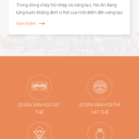
Trong dòng chảy hội nhập và sáng tạo, Hội An đang
từng bước khẳng định vị thế của một điểm đến sáng tạo
gắn liền với di sản, nơi giá trị truyền thống không chỉ
Xem thêm
được bảo tồn mà còn được tái sinh trong những hình
thức mới mẻ. Năm 2026, dấu ấn ấy tiếp tục được lan
tỏa khi các sản phẩm thủ công của Hội An, tiêu biểu là
dòng quà tặng tre cao cấp từ Taboo Bamboo được lựa
chọn đồng hành cùng các chương trình kích cầu du
lịch quy mô lớn tại Đà Nẵng.
DI SẢN VĂN HOÁ VẬT
DI SẢN VĂN HOÁ PHI
THỂ
VẬT THỂ