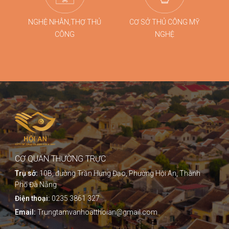
NGHỆ NHÂN,THỢ THỦ
CƠ SỞ THỦ CÔNG MỸ
CÔNG
NGHỆ
CƠ QUAN THƯỜNG TRỰC
Trụ sở:
10B, đường Trần Hưng Đạo, Phường Hội An, Thành
Phố Đà Nẵng
Điện thoại:
0235 3861 327
Email:
Trungtamvanhoatthoian@gmail.com