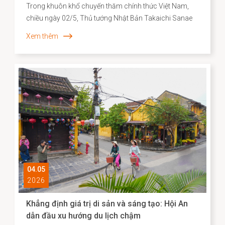
Trong khuôn khổ chuyến thăm chính thức Việt Nam,
chiều ngày 02/5, Thủ tướng Nhật Bản Takaichi Sanae
đã đến thăm và có bài phát biểu tại Đại học Quốc gia
Xem thêm
Hà Nội. Mở đầu bài phát biểu, Thủ tướng Takaichi
Sanae đã bày tỏ mong muốn được thăm Di sản văn
hóa thế giới Hội An, để bước đi trên những con đường
mà cộng đồng người Nhật ở đó từng đi qua. Nơi có di
tích Chùa Cầu vừa được hoàn thành trùng tu với sự hợp
tác của Nhật Bản - là minh chứng cho hơn 400 năm
lịch sử giao thương năng động giữa hai dân tộc trên
những vùng biển tự do.
04.05
2026
Khẳng định giá trị di sản và sáng tạo: Hội An
dẫn đầu xu hướng du lịch chậm