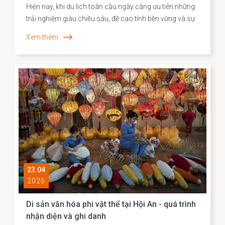
Hiện nay, khi du lịch toàn cầu ngày càng ưu tiên những
trải nghiệm giàu chiều sâu, đề cao tính bền vững và sự
gắn kết với bản sắc địa phương, Agoda đã công bố
Xem thêm
danh sách các điểm đến “du lịch chậm” tiêu biểu tại
châu Á. Việc Hội An vươn lên vị trí dẫn đầu không chỉ
phản ánh sức hút đặc biệt của một đô thị di sản, mà
còn cho thấy hiệu quả của định hướng bảo tồn gắn liền
với phát huy giá trị văn hóa theo hướng sáng tạo và bền
vững.
23.04
2026
Di sản văn hóa phi vật thể tại Hội An - quá trình
nhận diện và ghi danh