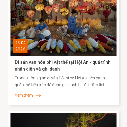
vững.
23.04
2026
Di sản văn hóa phi vật thể tại Hội An - quá trình
nhận diện và ghi danh
Trong không gian di sản Đô thị cổ Hội An, bên cạnh
quần thể kiến trúc đã được ghi danh thì lớp trầm tích
văn hóa phi vật thể vẫn bền bỉ hiện diện song hành như
Xem thêm
một “ký ức sống”, phản ánh chiều sâu lịch sử – xã hội
và năng lực sáng tạo của cộng đồng cư dân địa
phương. Những năm gần đây, công tác kiểm kê, nhận
diện và xây dựng hồ sơ khoa học đối với các Di sản văn
hóa phi vật thể đã được triển khai một cách hệ thống,