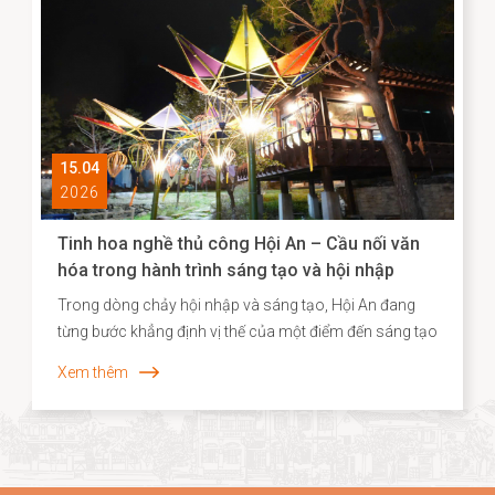
góp phần định hình cơ sở dữ liệu quan trọng cho chiến
lược bảo tồn và phát huy giá trị di sản trong bối cảnh
đương đại.
15.04
2026
Tinh hoa nghề thủ công Hội An – Cầu nối văn
hóa trong hành trình sáng tạo và hội nhập
Trong dòng chảy hội nhập và sáng tạo, Hội An đang
từng bước khẳng định vị thế của một điểm đến sáng tạo
gắn liền với di sản, nơi giá trị truyền thống không chỉ
Xem thêm
được bảo tồn mà còn được tái sinh trong những hình
thức mới mẻ. Năm 2026, dấu ấn ấy tiếp tục được lan
tỏa khi các sản phẩm thủ công của Hội An, tiêu biểu là
dòng quà tặng tre cao cấp từ Taboo Bamboo được lựa
chọn đồng hành cùng các chương trình kích cầu du