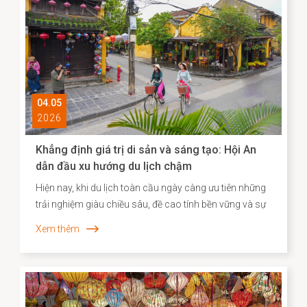
tác của Nhật Bản - là minh chứng cho hơn 400 năm
lịch sử giao thương năng động giữa hai dân tộc trên
những vùng biển tự do.
04.05
2026
Khẳng định giá trị di sản và sáng tạo: Hội An
dẫn đầu xu hướng du lịch chậm
Hiện nay, khi du lịch toàn cầu ngày càng ưu tiên những
trải nghiệm giàu chiều sâu, đề cao tính bền vững và sự
gắn kết với bản sắc địa phương, Agoda đã công bố
Xem thêm
danh sách các điểm đến “du lịch chậm” tiêu biểu tại
châu Á. Việc Hội An vươn lên vị trí dẫn đầu không chỉ
phản ánh sức hút đặc biệt của một đô thị di sản, mà
còn cho thấy hiệu quả của định hướng bảo tồn gắn liền
với phát huy giá trị văn hóa theo hướng sáng tạo và bền