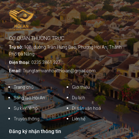
CƠ QUAN THƯỜNG TRỰC
Trụ sở:
10B, đường Trần Hưng Đạo, Phường Hội An, Thành
Phố Đà Nẵng
Điện thoại:
0235 3861 327
Email:
Trungtamvanhoatthoian@gmail.com
Trang chủ
Giới thiệu
Sáng tạo Hội An
Du lịch
Sự kiện lễ hội
Di sản văn hoá
Truyền thông
Liên hệ
Đăng ký nhận thông tin