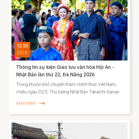
12.05
2026
Thông tin sự kiện Giao lưu văn hóa Hội An -
Nhật Bản lần thứ 22, Đà Nẵng 2026
Trong khuôn khổ chuyến thăm chính thức Việt Nam,
chiều ngày 02/5, Thủ tướng Nhật Bản Takaichi Sanae
đã đến thăm và có bài phát biểu tại Đại học Quốc gia
Xem thêm
Hà Nội. Mở đầu bài phát biểu, Thủ tướng Takaichi
Sanae đã bày tỏ mong muốn được thăm Di sản văn
hóa thế giới Hội An, để bước đi trên những con đường
mà cộng đồng người Nhật ở đó từng đi qua. Nơi có di
tích Chùa Cầu vừa được hoàn thành trùng tu với sự hợp