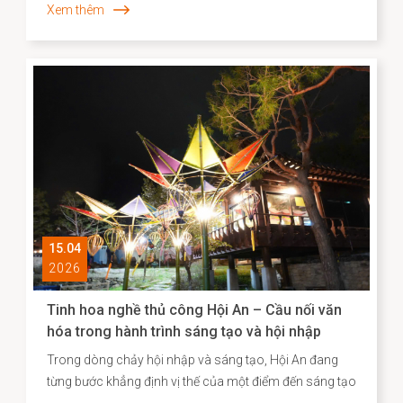
Xem thêm
một “ký ức sống”, phản ánh chiều sâu lịch sử – xã hội
và năng lực sáng tạo của cộng đồng cư dân địa
phương. Những năm gần đây, công tác kiểm kê, nhận
diện và xây dựng hồ sơ khoa học đối với các Di sản văn
hóa phi vật thể đã được triển khai một cách hệ thống,
góp phần định hình cơ sở dữ liệu quan trọng cho chiến
lược bảo tồn và phát huy giá trị di sản trong bối cảnh
đương đại.
15.04
2026
Tinh hoa nghề thủ công Hội An – Cầu nối văn
hóa trong hành trình sáng tạo và hội nhập
Trong dòng chảy hội nhập và sáng tạo, Hội An đang
từng bước khẳng định vị thế của một điểm đến sáng tạo
gắn liền với di sản, nơi giá trị truyền thống không chỉ