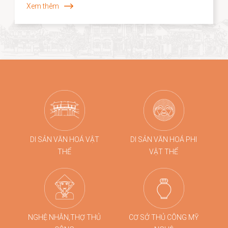
Xem thêm
được bảo tồn mà còn được tái sinh trong những hình
thức mới mẻ. Năm 2026, dấu ấn ấy tiếp tục được lan
tỏa khi các sản phẩm thủ công của Hội An, tiêu biểu là
dòng quà tặng tre cao cấp từ Taboo Bamboo được lựa
chọn đồng hành cùng các chương trình kích cầu du
lịch quy mô lớn tại Đà Nẵng.
DI SẢN VĂN HOÁ VẬT
DI SẢN VĂN HOÁ PHI
THỂ
VẬT THỂ
NGHỆ NHÂN,THỢ THỦ
CƠ SỞ THỦ CÔNG MỸ