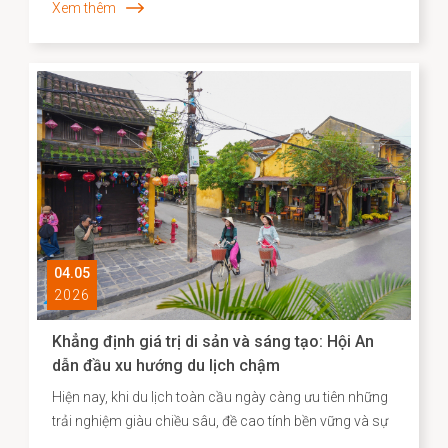
Xem thêm
Hà Nội. Mở đầu bài phát biểu, Thủ tướng Takaichi
Sanae đã bày tỏ mong muốn được thăm Di sản văn
hóa thế giới Hội An, để bước đi trên những con đường
mà cộng đồng người Nhật ở đó từng đi qua. Nơi có di
tích Chùa Cầu vừa được hoàn thành trùng tu với sự hợp
tác của Nhật Bản - là minh chứng cho hơn 400 năm
lịch sử giao thương năng động giữa hai dân tộc trên
những vùng biển tự do.
04.05
2026
Khẳng định giá trị di sản và sáng tạo: Hội An
dẫn đầu xu hướng du lịch chậm
Hiện nay, khi du lịch toàn cầu ngày càng ưu tiên những
trải nghiệm giàu chiều sâu, đề cao tính bền vững và sự
gắn kết với bản sắc địa phương, Agoda đã công bố