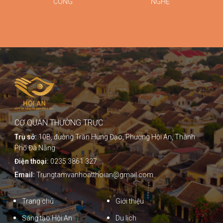
CÔNG
NGHỆ
CƠ QUAN THƯỜNG TRỰC
Trụ sở:
10B, đường Trần Hưng Đạo, Phường Hội An, Thành
Phố Đà Nẵng
Điện thoại:
0235 3861 327
Email:
Trungtamvanhoatthoian@gmail.com
Trang chủ
Giới thiệu
Sáng tạo Hội An
Du lịch