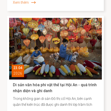
Xem thêm
danh sách các điểm đến “du lịch chậm” tiêu biểu tại
châu Á. Việc Hội An vươn lên vị trí dẫn đầu không chỉ
phản ánh sức hút đặc biệt của một đô thị di sản, mà
còn cho thấy hiệu quả của định hướng bảo tồn gắn liền
với phát huy giá trị văn hóa theo hướng sáng tạo và bền
vững.
23.04
2026
Di sản văn hóa phi vật thể tại Hội An - quá trình
nhận diện và ghi danh
Trong không gian di sản Đô thị cổ Hội An, bên cạnh
quần thể kiến trúc đã được ghi danh thì lớp trầm tích
văn hóa phi vật thể vẫn bền bỉ hiện diện song hành như