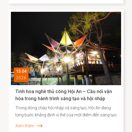
và năng lực sáng tạo của cộng đồng cư dân địa
phương. Những năm gần đây, công tác kiểm kê, nhận
diện và xây dựng hồ sơ khoa học đối với các Di sản văn
hóa phi vật thể đã được triển khai một cách hệ thống,
góp phần định hình cơ sở dữ liệu quan trọng cho chiến
lược bảo tồn và phát huy giá trị di sản trong bối cảnh
đương đại.
15.04
2026
Tinh hoa nghề thủ công Hội An – Cầu nối văn
hóa trong hành trình sáng tạo và hội nhập
Trong dòng chảy hội nhập và sáng tạo, Hội An đang
từng bước khẳng định vị thế của một điểm đến sáng tạo
gắn liền với di sản, nơi giá trị truyền thống không chỉ
Xem thêm
được bảo tồn mà còn được tái sinh trong những hình