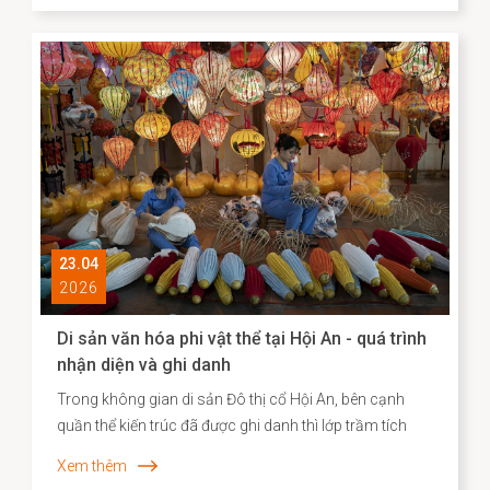
châu Á. Việc Hội An vươn lên vị trí dẫn đầu không chỉ
phản ánh sức hút đặc biệt của một đô thị di sản, mà
còn cho thấy hiệu quả của định hướng bảo tồn gắn liền
với phát huy giá trị văn hóa theo hướng sáng tạo và bền
vững.
23.04
2026
Di sản văn hóa phi vật thể tại Hội An - quá trình
nhận diện và ghi danh
Trong không gian di sản Đô thị cổ Hội An, bên cạnh
quần thể kiến trúc đã được ghi danh thì lớp trầm tích
văn hóa phi vật thể vẫn bền bỉ hiện diện song hành như
Xem thêm
một “ký ức sống”, phản ánh chiều sâu lịch sử – xã hội