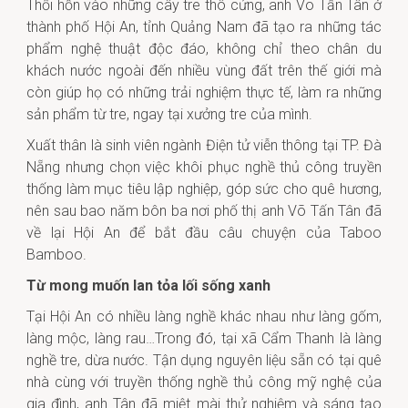
Thổi hồn vào những cây tre thô cứng, anh Võ Tấn Tân ở
thành phố Hội An, tỉnh Quảng Nam đã tạo ra những tác
phẩm nghệ thuật độc đáo, không chỉ theo chân du
khách nước ngoài đến nhiều vùng đất trên thế giới mà
còn giúp họ có những trải nghiệm thực tế, làm ra những
sản phẩm từ tre, ngay tại xưởng tre của mình.
Xuất thân là sinh viên ngành Điện tử viễn thông tại TP. Đà
Nẵng nhưng chọn việc khôi phục nghề thủ công truyền
thống làm mục tiêu lập nghiệp, góp sức cho quê hương,
nên sau bao năm bôn ba nơi phố thị anh Võ Tấn Tân đã
về lại Hội An để bắt đầu câu chuyện của Taboo
Bamboo.
Từ mong muốn lan tỏa lối sống xanh
Tại Hội An có nhiều làng nghề khác nhau như làng gốm,
làng mộc, làng rau…Trong đó, tại xã Cẩm Thanh là làng
nghề tre, dừa nước. Tận dụng nguyên liệu sẵn có tại quê
nhà cùng với truyền thống nghề thủ công mỹ nghệ của
gia đình, anh Tân đã miệt mài thử nghiệm và sáng tạo