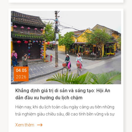
Sanae đã bày tỏ mong muốn được thăm Di sản văn
hóa thế giới Hội An, để bước đi trên những con đường
mà cộng đồng người Nhật ở đó từng đi qua. Nơi có di
tích Chùa Cầu vừa được hoàn thành trùng tu với sự hợp
tác của Nhật Bản - là minh chứng cho hơn 400 năm
lịch sử giao thương năng động giữa hai dân tộc trên
những vùng biển tự do.
04.05
2026
Khẳng định giá trị di sản và sáng tạo: Hội An
dẫn đầu xu hướng du lịch chậm
Hiện nay, khi du lịch toàn cầu ngày càng ưu tiên những
trải nghiệm giàu chiều sâu, đề cao tính bền vững và sự
gắn kết với bản sắc địa phương, Agoda đã công bố
Xem thêm
danh sách các điểm đến “du lịch chậm” tiêu biểu tại