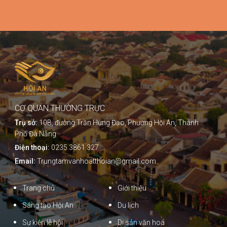
CƠ QUAN THƯỜNG TRỰC
Trụ sở:
10B, đường Trần Hưng Đạo, Phường Hội An, Thành
Phố Đà Nẵng
Điện thoại:
0235 3861 327
Email:
Trungtamvanhoatthoian@gmail.com
Trang chủ
Giới thiệu
Sáng tạo Hội An
Du lịch
Sự kiện lễ hội
Di sản văn hoá