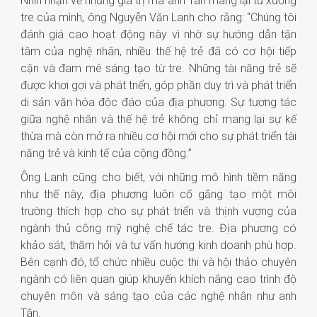
Nhìn nhận về những giá trị mà anh Tân mang lại từ xưởng
tre của mình, ông Nguyễn Văn Lanh cho rằng: “Chúng tôi
đánh giá cao hoạt động này vì nhờ sự hướng dẫn tận
tâm của nghệ nhân, nhiều thế hệ trẻ đã có cơ hội tiếp
cận và đam mê sáng tạo từ tre. Những tài năng trẻ sẽ
được khơi gợi và phát triển, góp phần duy trì và phát triển
di sản văn hóa độc đáo của địa phương. Sự tương tác
giữa nghệ nhân và thế hệ trẻ không chỉ mang lại sự kế
thừa mà còn mở ra nhiều cơ hội mới cho sự phát triển tài
năng trẻ và kinh tế của cộng đồng.”
Ông Lanh cũng cho biết, với những mô hình tiềm năng
như thế này, địa phương luôn cố gắng tạo một môi
trường thích hợp cho sự phát triển và thịnh vượng của
ngành thủ công mỹ nghệ chế tác tre. Địa phương có
khảo sát, thăm hỏi và tư vấn hướng kinh doanh phù hợp.
Bên cạnh đó, tổ chức nhiều cuộc thi và hội thảo chuyên
ngành có liên quan giúp khuyến khích nâng cao trình độ
chuyên môn và sáng tạo của các nghệ nhân như anh
Tân.