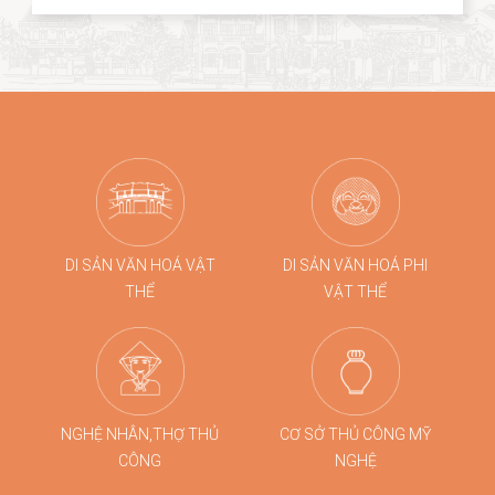
thức mới mẻ. Năm 2026, dấu ấn ấy tiếp tục được lan
tỏa khi các sản phẩm thủ công của Hội An, tiêu biểu là
dòng quà tặng tre cao cấp từ Taboo Bamboo được lựa
chọn đồng hành cùng các chương trình kích cầu du
lịch quy mô lớn tại Đà Nẵng.
DI SẢN VĂN HOÁ VẬT
DI SẢN VĂN HOÁ PHI
THỂ
VẬT THỂ
NGHỆ NHÂN,THỢ THỦ
CƠ SỞ THỦ CÔNG MỸ
CÔNG
NGHỆ