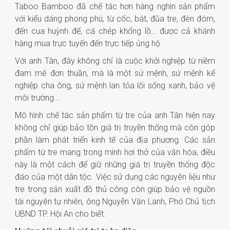
Taboo Bamboo đã chế tác hơn hàng nghìn sản phẩm
với kiểu dáng phong phú, từ cốc, bát, đũa tre, đèn đóm,
đến cua huỳnh đế, cá chép khổng lồ… được cả khánh
hàng mua trực tuyến đến trực tiếp ủng hộ.
Với anh Tân, đây không chỉ là cuộc khởi nghiệp từ niềm
đam mê đơn thuần, mà là một sứ mệnh, sứ mệnh kế
nghiệp cha ông, sứ mệnh lan tỏa lối sống xanh, bảo vệ
môi trường…
Mô hình chế tác sản phẩm từ tre của anh Tân hiện nay
không chỉ giúp bảo tồn giá trị truyền thống mà còn góp
phần làm phát triển kinh tế của địa phương. Các sản
phẩm từ tre mang trong mình hơi thở của văn hóa, điều
này là một cách để giữ những giá trị truyền thống độc
đáo của một dân tộc. Việc sử dụng các nguyên liệu như
tre trong sản xuất đồ thủ công còn giúp bảo vệ nguồn
tài nguyên tự nhiên, ông Nguyễn Văn Lanh, Phó Chủ tịch
UBND TP. Hội An cho biết.