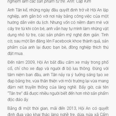
nghiệm làm các sản phẩm từ tre. Ảnh: Cáp Kim
Anh Tân kể, những ngày đầu quyết định trở về Hội An lập
nghiệp, anh gắn bó với nơi này bằng công việc của một
hướng dẫn viên du lịch. Nhưng vốn có niềm đam mê với
cây tre từ khi còn bé, anh vẫn hay tự mình làm những vật
dụng nhỏ từ tre, các sản phẩm mỹ nghệ đơn giản. Tình
cờ, sau một lần đăng lên Facebook khoe thành quả, sản
phẩm của anh lại được bạn bè, đồng nghiệp thích thú
đặt mua.
Đến năm 2009, Hội An bắt đầu cấm xe máy trong phố
cổ, chỉ cho xe đạp và người đi bộ lưu thông. Đúng với
tâm niệm ban đầu, anh Tân nảy ra ý tưởng sáng tạo xe
đạp bằng tre, vừa thân thiện với môi trường lại vừa mang
đậm nét truyền thống của làng nghề. Bấy giờ, cái tên
“Tân tre” đã được nhiều người biết đến hơn nhờ sản phẩm
độc đáo ấy.
Bẵng đi một thời gian, mãi đến 2013, Hội An có quyết
định đưa vào khai thác làng nghề tre, dừa, nứa xã Cẩm