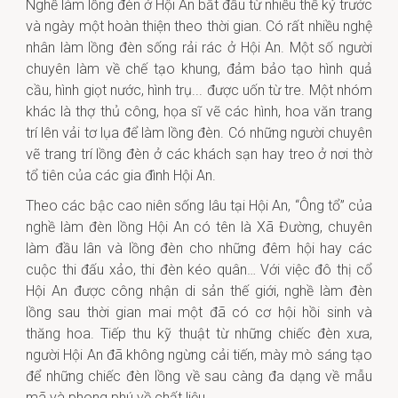
Nghề làm lồng đèn ở Hội An bắt đầu từ nhiều thế kỷ trước
và ngày một hoàn thiện theo thời gian. Có rất nhiều nghệ
nhân làm lồng đèn sống rải rác ở Hội An. Một số người
chuyên làm về chế tạo khung, đảm bảo tạo hình quả
cầu, hình giọt nước, hình trụ... được uốn từ tre. Một nhóm
khác là thợ thủ công, họa sĩ vẽ các hình, hoa văn trang
trí lên vải tơ lụa để làm lồng đèn. Có những người chuyên
vẽ trang trí lồng đèn ở các khách sạn hay treo ở nơi thờ
tổ tiên của các gia đình Hội An.
Theo các bậc cao niên sống lâu tại Hội An, “Ông tổ” của
nghề làm đèn lồng Hội An có tên là Xã Đường, chuyên
làm đầu lân và lồng đèn cho những đêm hội hay các
cuộc thi đấu xảo, thi đèn kéo quân… Với việc đô thị cổ
Hội An được công nhận di sản thế giới, nghề làm đèn
lồng sau thời gian mai một đã có cơ hội hồi sinh và
thăng hoa. Tiếp thu kỹ thuật từ những chiếc đèn xưa,
người Hội An đã không ngừng cải tiến, mày mò sáng tạo
để những chiếc đèn lồng về sau càng đa dạng về mẫu
mã và phong phú về chất liệu…