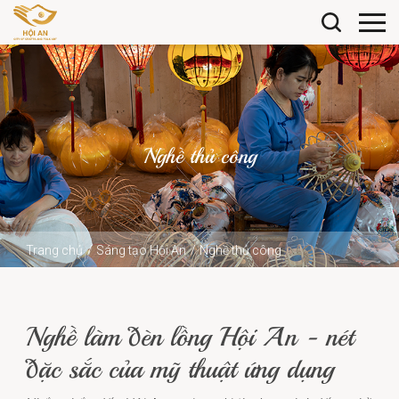
Nghề thủ công
Trang chủ
Sáng tạo Hội An
Nghề thủ công
Nghề làm đèn lồng Hội An - nét đặc sắc của mỹ thuật ứng
dụng
Nghề làm đèn lồng Hội An - nét
đặc sắc của mỹ thuật ứng dụng