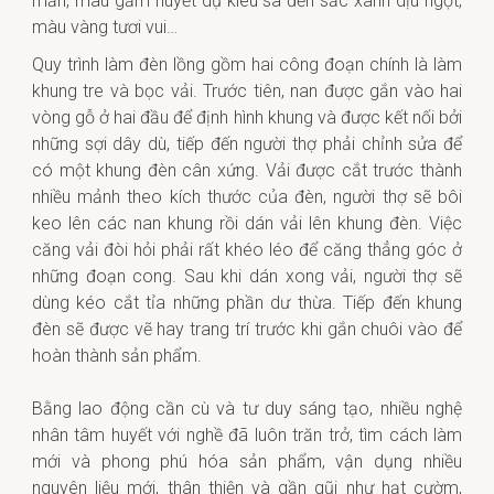
mắn, màu gấm huyết dụ kiêu sa đến sắc xanh dịu ngọt,
màu vàng tươi vui…
Quy trình làm đèn lồng gồm hai công đoạn chính là làm
khung tre và bọc vải. Trước tiên, nan được gắn vào hai
vòng gỗ ở hai đầu để định hình khung và được kết nối bởi
những sợi dây dù, tiếp đến người thợ phải chỉnh sửa để
có một khung đèn cân xứng. Vải được cắt trước thành
nhiều mảnh theo kích thước của đèn, người thợ sẽ bôi
keo lên các nan khung rồi dán vải lên khung đèn. Việc
căng vải đòi hỏi phải rất khéo léo để căng thẳng góc ở
những đoạn cong. Sau khi dán xong vải, người thợ sẽ
dùng kéo cắt tỉa những phần dư thừa. Tiếp đến khung
đèn sẽ được vẽ hay trang trí trước khi gắn chuôi vào để
hoàn thành sản phẩm.
Bằng lao động cần cù và tư duy sáng tạo, nhiều nghệ
nhân tâm huyết với nghề đã luôn trăn trở, tìm cách làm
mới và phong phú hóa sản phẩm, vận dụng nhiều
nguyên liệu mới, thân thiện và gần gũi như hạt cườm,