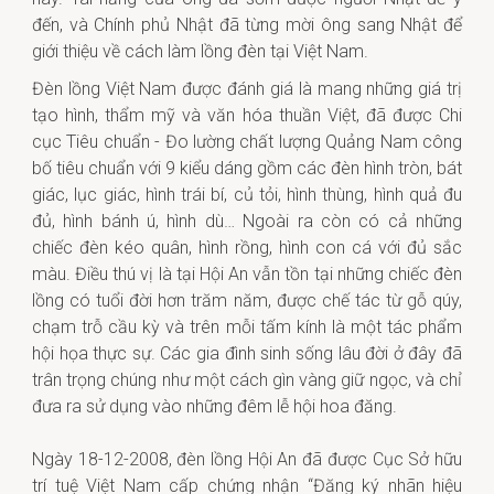
đến, và Chính phủ Nhật đã từng mời ông sang Nhật để
giới thiệu về cách làm lồng đèn tại Việt Nam.
Đèn lồng Việt Nam được đánh giá là mang những giá trị
tạo hình, thẩm mỹ và văn hóa thuần Việt, đã được Chi
cục Tiêu chuẩn - Đo lường chất lượng Quảng Nam công
bố tiêu chuẩn với 9 kiểu dáng gồm các đèn hình tròn, bát
giác, lục giác, hình trái bí, củ tỏi, hình thùng, hình quả đu
đủ, hình bánh ú, hình dù… Ngoài ra còn có cả những
chiếc đèn kéo quân, hình rồng, hình con cá với đủ sắc
màu. Điều thú vị là tại Hội An vẫn tồn tại những chiếc đèn
lồng có tuổi đời hơn trăm năm, được chế tác từ gỗ qúy,
chạm trỗ cầu kỳ và trên mỗi tấm kính là một tác phẩm
hội họa thực sự. Các gia đình sinh sống lâu đời ở đây đã
trân trọng chúng như một cách gìn vàng giữ ngọc, và chỉ
đưa ra sử dụng vào những đêm lễ hội hoa đăng.
Ngày 18-12-2008, đèn lồng Hội An đã được Cục Sở hữu
trí tuệ Việt Nam cấp chứng nhận “Đăng ký nhãn hiệu