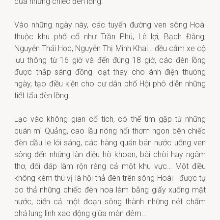
của những chiếc đèn lồng.
Vào những ngày này, các tuyến đường ven sông Hoài
thuộc khu phố cổ như Trần Phú, Lê lợi, Bạch Đằng,
Nguyễn Thái Học, Nguyễn Thị Minh Khai… đều cấm xe cộ
lưu thông từ 16 giờ và đến đúng 18 giờ, các đèn lồng
được thắp sáng đồng loạt thay cho ánh điện thường
ngày, tạo điều kiện cho cư dân phố Hội phô diễn những
tiết tấu đèn lồng…
Lạc vào không gian cổ tích, có thể tìm gặp từ những
quán mì Quảng, cao lầu nóng hổi thơm ngon bên chiếc
đèn dầu le lói sáng, các hàng quán bán nước uống ven
sông đến những làn điệu hò khoan, bài chòi hay ngâm
thơ, đối đáp làm rộn ràng cả một khu vực… Một điều
không kém thú vị là hội thả đèn trên sông Hoài - được tự
do thả những chiếc đèn hoa làm bằng giấy xuống mặt
nước, biến cả một đoạn sông thành những nét chấm
phá lung linh xao động giữa màn đêm…