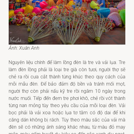
Ảnh: Xuân Anh
Nguyên liệu chính để làm lồng đèn là tre và vải lụa. Tre
làm đèn lồng phải là loại tre già còn tươi, người thợ sẽ
chẻ ra rồi cưa cắt thành từng khúc theo quy cách của
mỗi mẫu đèn. Để bảo đảm độ bền và tránh mối mọt,
người thợ còn phải nấu kỹ tre rồi ngâm 10 ngày trong
nước muối. Tiếp đến đem tre phơi khô, chẻ rồi vót thành
từng nan mỏng tùy theo yêu cầu của mỗi loại đèn. Vải
bọc phải là vải xoa hoặc lụa tơ tằm có độ dai để khi
căng dán không bị rách. Tùy theo màu sắc của vải mà
đèn sẽ có những ánh sáng khác nhau, từ màu đỏ may