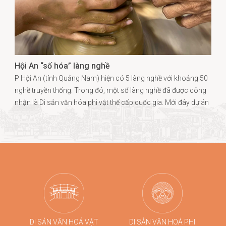
Hội An “số hóa” làng nghề
P Hội An (tỉnh Quảng Nam) hiện có 5 làng nghề với khoảng 50
nghề truyền thống. Trong đó, một số làng nghề đã được công
nhận là Di sản văn hóa phi vật thể cấp quốc gia. Mới đây dự án
“Hội An - Làng nghề lên số” vừa nhận giải thưởng quốc tế Kotler
Awards 2024 ở hạng mục “Công nghệ số và đổi mới sáng tạo
có tầm ảnh hưởng” (Impactful Digital & Inno-tech).
DI SẢN VĂN HOÁ VẬT
DI SẢN VĂN HOÁ PHI