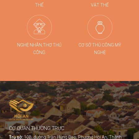
THỂ
VẬT THỂ
NGHỆ NHÂN,THỢ THỦ
CƠ SỞ THỦ CÔNG MỸ
CÔNG
NGHỆ
CƠ QUAN THƯỜNG TRỰC
Trụ sở:
10B, đường Trần Hưng Đạo, Phường Hội An, Thành