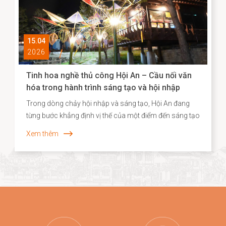
15.04
2026
Tinh hoa nghề thủ công Hội An – Cầu nối văn
hóa trong hành trình sáng tạo và hội nhập
Trong dòng chảy hội nhập và sáng tạo, Hội An đang
từng bước khẳng định vị thế của một điểm đến sáng tạo
gắn liền với di sản, nơi giá trị truyền thống không chỉ
Xem thêm
được bảo tồn mà còn được tái sinh trong những hình
thức mới mẻ. Năm 2026, dấu ấn ấy tiếp tục được lan
tỏa khi các sản phẩm thủ công của Hội An, tiêu biểu là
dòng quà tặng tre cao cấp từ Taboo Bamboo được lựa
chọn đồng hành cùng các chương trình kích cầu du
lịch quy mô lớn tại Đà Nẵng.