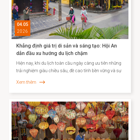
04.05
2026
Khẳng định giá trị di sản và sáng tạo: Hội An
dẫn đầu xu hướng du lịch chậm
Hiện nay, khi du lịch toàn cầu ngày càng ưu tiên những
trải nghiệm giàu chiều sâu, đề cao tính bền vững và sự
gắn kết với bản sắc địa phương, Agoda đã công bố
Xem thêm
danh sách các điểm đến “du lịch chậm” tiêu biểu tại
châu Á. Việc Hội An vươn lên vị trí dẫn đầu không chỉ
phản ánh sức hút đặc biệt của một đô thị di sản, mà
còn cho thấy hiệu quả của định hướng bảo tồn gắn liền
với phát huy giá trị văn hóa theo hướng sáng tạo và bền
vững.