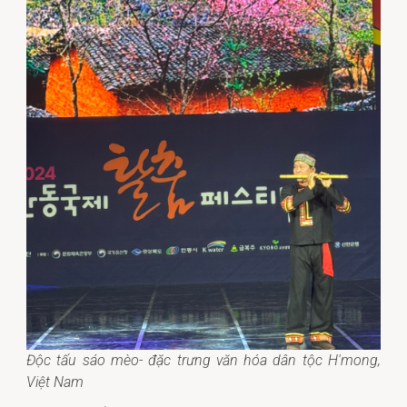
Độc tấu sáo mèo- đặc trưng văn hóa dân tộc H'mong,
Việt Nam