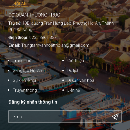
CƠ QUAN THƯỜNG TRỰC
Trụ sở:
10B, đường Trần Hưng Đạo, Phường Hội An, Thành
Phố Đà Nẵng
Điện thoại:
0235 3861 327
Email:
Trungtamvanhoatthoian@gmail.com
Trang chủ
Giới thiệu
Sáng tạo Hội An
Du lịch
Sự kiện lễ hội
Di sản văn hoá
Truyền thông
Liên hệ
Đăng ký nhận thông tin