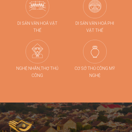
DI SẢN VĂN HOÁ VẬT
DI SẢN VĂN HOÁ PHI
THỂ
VẬT THỂ
NGHỆ NHÂN,THỢ THỦ
CƠ SỞ THỦ CÔNG MỸ
CÔNG
NGHỆ