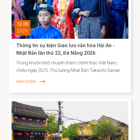
12.05
2026
Thông tin sự kiện Giao lưu văn hóa Hội An -
Nhật Bản lần thứ 22, Đà Nẵng 2026
Trong khuôn khổ chuyến thăm chính thức Việt Nam,
chiều ngày 02/5, Thủ tướng Nhật Bản Takaichi Sanae
đã đến thăm và có bài phát biểu tại Đại học Quốc gia
Xem thêm
Hà Nội. Mở đầu bài phát biểu, Thủ tướng Takaichi
Sanae đã bày tỏ mong muốn được thăm Di sản văn
hóa thế giới Hội An, để bước đi trên những con đường
mà cộng đồng người Nhật ở đó từng đi qua. Nơi có di
tích Chùa Cầu vừa được hoàn thành trùng tu với sự hợp
tác của Nhật Bản - là minh chứng cho hơn 400 năm
lịch sử giao thương năng động giữa hai dân tộc trên
những vùng biển tự do.