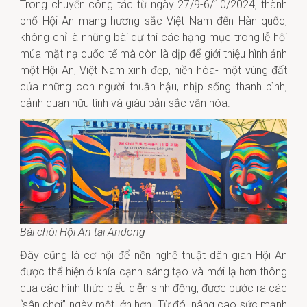
Trong chuyến công tác từ ngày 27/9-6/10/2024, thành
phố Hội An mang hương sắc Việt Nam đến Hàn quốc,
không chỉ là những bài dự thi các hạng mục trong lễ hội
múa mặt nạ quốc tế mà còn là dịp để giới thiệu hình ảnh
một Hội An, Việt Nam xinh đẹp, hiền hòa- một vùng đất
của những con người thuần hậu, nhịp sống thanh bình,
cảnh quan hữu tình và giàu bản sắc văn hóa.
Bài chòi Hội An tại Andong
Đây cũng là cơ hội để nền nghệ thuật dân gian Hội An
được thể hiện ở khía cạnh sáng tạo và mới lạ hơn thông
qua các hình thức biểu diễn sinh động, được bước ra các
“sân chơi” ngày một lớn hơn. Từ đó, nâng cao sức mạnh