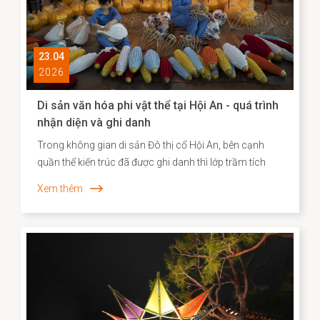
23.04
2026
Di sản văn hóa phi vật thể tại Hội An - quá trình
nhận diện và ghi danh
Trong không gian di sản Đô thị cổ Hội An, bên cạnh
quần thể kiến trúc đã được ghi danh thì lớp trầm tích
văn hóa phi vật thể vẫn bền bỉ hiện diện song hành như
Xem thêm
một “ký ức sống”, phản ánh chiều sâu lịch sử – xã hội
và năng lực sáng tạo của cộng đồng cư dân địa
phương. Những năm gần đây, công tác kiểm kê, nhận
diện và xây dựng hồ sơ khoa học đối với các Di sản văn
hóa phi vật thể đã được triển khai một cách hệ thống,
góp phần định hình cơ sở dữ liệu quan trọng cho chiến
lược bảo tồn và phát huy giá trị di sản trong bối cảnh
đương đại.