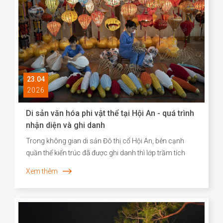
với phát huy giá trị văn hóa theo hướng sáng tạo và bền
vững.
23.04
2026
Di sản văn hóa phi vật thể tại Hội An - quá trình
nhận diện và ghi danh
Trong không gian di sản Đô thị cổ Hội An, bên cạnh
quần thể kiến trúc đã được ghi danh thì lớp trầm tích
văn hóa phi vật thể vẫn bền bỉ hiện diện song hành như
Xem thêm
một “ký ức sống”, phản ánh chiều sâu lịch sử – xã hội
và năng lực sáng tạo của cộng đồng cư dân địa
phương. Những năm gần đây, công tác kiểm kê, nhận
diện và xây dựng hồ sơ khoa học đối với các Di sản văn