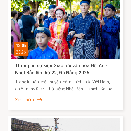
12.05
2026
Thông tin sự kiện Giao lưu văn hóa Hội An -
Nhật Bản lần thứ 22, Đà Nẵng 2026
Trong khuôn khổ chuyến thăm chính thức Việt Nam,
chiều ngày 02/5, Thủ tướng Nhật Bản Takaichi Sanae
đã đến thăm và có bài phát biểu tại Đại học Quốc gia
Xem thêm
Hà Nội. Mở đầu bài phát biểu, Thủ tướng Takaichi
Sanae đã bày tỏ mong muốn được thăm Di sản văn
hóa thế giới Hội An, để bước đi trên những con đường
mà cộng đồng người Nhật ở đó từng đi qua. Nơi có di