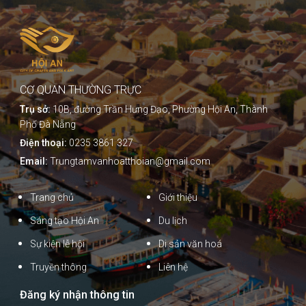
CƠ QUAN THƯỜNG TRỰC
Trụ sở:
10B, đường Trần Hưng Đạo, Phường Hội An, Thành
Phố Đà Nẵng
Điện thoại:
0235 3861 327
Email:
Trungtamvanhoatthoian@gmail.com
Trang chủ
Giới thiệu
Sáng tạo Hội An
Du lịch
Sự kiện lễ hội
Di sản văn hoá
Truyền thông
Liên hệ
Đăng ký nhận thông tin