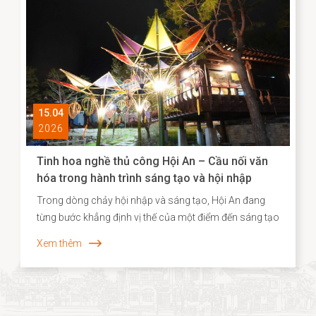
hóa phi vật thể đã được triển khai một cách hệ thống,
góp phần định hình cơ sở dữ liệu quan trọng cho chiến
lược bảo tồn và phát huy giá trị di sản trong bối cảnh
đương đại.
15.04
2026
Tinh hoa nghề thủ công Hội An – Cầu nối văn
hóa trong hành trình sáng tạo và hội nhập
Trong dòng chảy hội nhập và sáng tạo, Hội An đang
từng bước khẳng định vị thế của một điểm đến sáng tạo
gắn liền với di sản, nơi giá trị truyền thống không chỉ
Xem thêm
được bảo tồn mà còn được tái sinh trong những hình
thức mới mẻ. Năm 2026, dấu ấn ấy tiếp tục được lan
tỏa khi các sản phẩm thủ công của Hội An, tiêu biểu là
dòng quà tặng tre cao cấp từ Taboo Bamboo được lựa