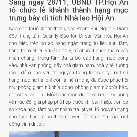
Sáng ngày 28/11, UBND TP.Hội An
tổ chức lễ khánh thành hạng mục
trưng bày di tích Nhà lao Hội An.
Báo cáo tại lễ khánh thành, ông Phạm Phú Ngọc – Giám
đốc Trung tâm Quản lý Bảo tồn Di sản Văn hóa Hội An
cho biết, trên cơ sở hàng ngàn trang tư liệu sưu tầm,
hàng trăm phiếu ý kiến góp ý, tổ chức 4 cuộc tham vấn
nhân chứng, Trung tâm đã tu bổ các hạng mục cổng
vào, nhà văn phòng, dãy nhà giam nam, nhà y tế, tường
rào… đảm bảo yếu tố nguyên trạng trước đây; một số
hạng mục hư hại chỉ còn lại nền móng đã được phục hồi
như phòng giam nữ phía đông, phòng giam nữ phía bắc,
cột cờ, vọng lâu… Mỗi hạng mục được xem xét kỹ lưỡng
về mức độ, giải pháp phù hợp trước khi can thiệp, trên cơ
sở khoa học, tâm huyết nhằm trả lại yếu tố nguyên trạng
cho từng hạng mục theo nguyên tắc bảo tồn của một
công trình di tích.