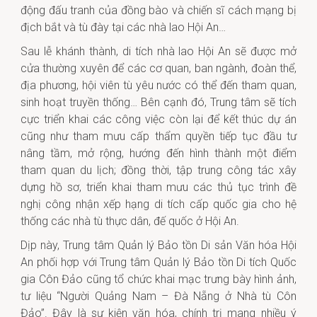
động đấu tranh của đồng bào và chiến sĩ cách mạng bị
địch bắt và tù đày tại các nhà lao Hội An…
Sau lễ khánh thành, di tích nhà lao Hội An sẽ được mở
cửa thường xuyên để các cơ quan, ban ngành, đoàn thể,
địa phương, hội viên tù yêu nước có thể đến tham quan,
sinh hoạt truyền thống… Bên cạnh đó, Trung tâm sẽ tích
cực triển khai các công việc còn lại để kết thúc dự án
cũng như tham mưu cấp thẩm quyền tiếp tục đầu tư
nâng tầm, mở rộng, hướng đến hình thành một điểm
tham quan du lịch; đồng thời, tập trung công tác xây
dựng hồ sơ, triển khai tham mưu các thủ tục trình đề
nghị công nhận xếp hạng di tích cấp quốc gia cho hệ
thống các nhà tù thực dân, đế quốc ở Hội An.
Dịp này, Trung tâm Quản lý Bảo tồn Di sản Văn hóa Hội
An phối hợp với Trung tâm Quản lý Bảo tồn Di tích Quốc
gia Côn Đảo cũng tổ chức khai mạc trưng bày hình ảnh,
tư liệu “Người Quảng Nam – Đà Nẵng ở Nhà tù Côn
Đảo”. Đây là sự kiện văn hóa, chính trị mang nhiều ý