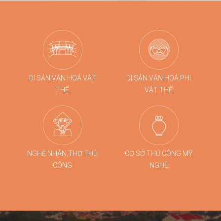
chọn đồng hành cùng các chương trình kích cầu du
lịch quy mô lớn tại Đà Nẵng.
DI SẢN VĂN HOÁ VẬT
DI SẢN VĂN HOÁ PHI
THỂ
VẬT THỂ
NGHỆ NHÂN,THỢ THỦ
CƠ SỞ THỦ CÔNG MỸ
CÔNG
NGHỆ