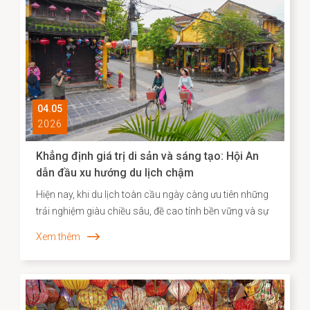
tích Chùa Cầu vừa được hoàn thành trùng tu với sự hợp
tác của Nhật Bản - là minh chứng cho hơn 400 năm
lịch sử giao thương năng động giữa hai dân tộc trên
những vùng biển tự do.
04.05
2026
Khẳng định giá trị di sản và sáng tạo: Hội An
dẫn đầu xu hướng du lịch chậm
Hiện nay, khi du lịch toàn cầu ngày càng ưu tiên những
trải nghiệm giàu chiều sâu, đề cao tính bền vững và sự
gắn kết với bản sắc địa phương, Agoda đã công bố
Xem thêm
danh sách các điểm đến “du lịch chậm” tiêu biểu tại
châu Á. Việc Hội An vươn lên vị trí dẫn đầu không chỉ
phản ánh sức hút đặc biệt của một đô thị di sản, mà
còn cho thấy hiệu quả của định hướng bảo tồn gắn liền