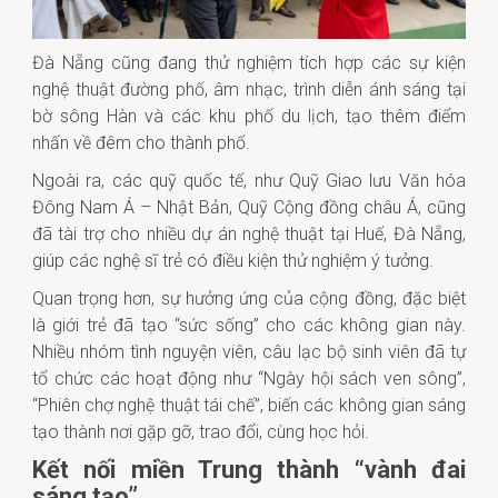
Đà Nẵng cũng đang thử nghiệm tích hợp các sự kiện
nghệ thuật đường phố, âm nhạc, trình diễn ánh sáng tại
bờ sông Hàn và các khu phố du lịch, tạo thêm điểm
nhấn về đêm cho thành phố.
Ngoài ra, các quỹ quốc tế, như Quỹ Giao lưu Văn hóa
Đông Nam Á – Nhật Bản, Quỹ Cộng đồng châu Á, cũng
đã tài trợ cho nhiều dự án nghệ thuật tại Huế, Đà Nẵng,
giúp các nghệ sĩ trẻ có điều kiện thử nghiệm ý tưởng.
Quan trọng hơn, sự hưởng ứng của cộng đồng, đặc biệt
là giới trẻ đã tạo “sức sống” cho các không gian này.
Nhiều nhóm tình nguyện viên, câu lạc bộ sinh viên đã tự
tổ chức các hoạt động như “Ngày hội sách ven sông”,
“Phiên chợ nghệ thuật tái chế”, biến các không gian sáng
tạo thành nơi gặp gỡ, trao đổi, cùng học hỏi.
Kết nối miền Trung thành “vành đai
sáng tạo”