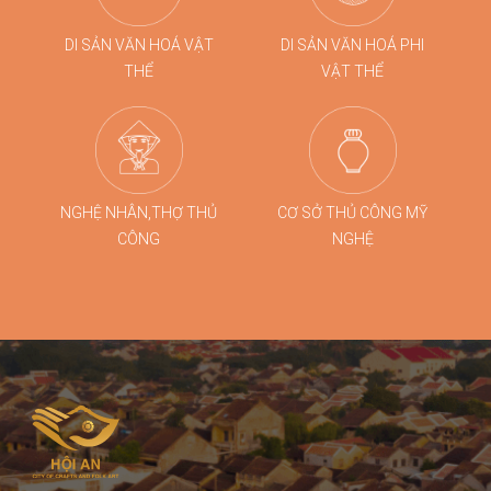
DI SẢN VĂN HOÁ VẬT
DI SẢN VĂN HOÁ PHI
THỂ
VẬT THỂ
NGHỆ NHÂN,THỢ THỦ
CƠ SỞ THỦ CÔNG MỸ
CÔNG
NGHỆ