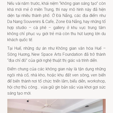
Nếu vài năm trước, khái niệm “không gian sáng tạo” còn
khá mới mẻ ở miền Trung, thì nay mô hình này đã hiện
diện tại nhiều thành phố. Ở Đà Nẵng, các địa điểm như
Da Nang Souvenirs & Cafe, Zone Đà Nẵng, hay những tổ
hợp studio – cà phê – gallery ở khu vực trung tâm
không chỉ phục vụ giới trẻ mà còn thu hút lượng lớn du
khách quốc tế.
Tại Huế, những dự án như Không gian văn hóa Huế –
Sông Hương, New Space Arts Foundation đã trở thành
“địa chỉ đỏ” của giới nghệ thuật thị giác và trình diễn.
Điểm chung của các không gian này là tận dụng những
ngôi nhà cổ, nhà kho, hoặc khu đất ven sông, ven biển
để biến thành nơi tổ chức triển lãm, biểu diễn, workshop,
hội chợ thủ công… vừa giữ gìn bản sắc vừa khơi gợi sức
sáng tạo mới.