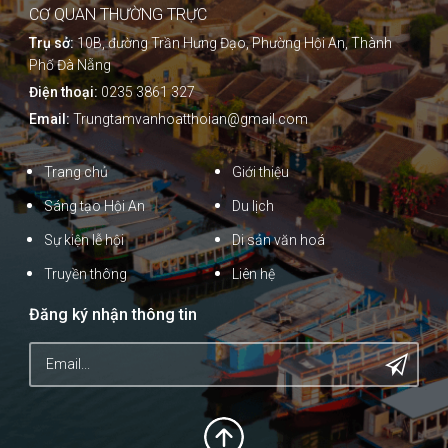
CƠ QUAN THƯỜNG TRỰC
Trụ sở:
10B, đường Trần Hưng Đạo, Phường Hội An, Thành
Phố Đà Nẵng
Điện thoại:
0235 3861 327
Email:
Trungtamvanhoatthoian@gmail.com
Trang chủ
Giới thiệu
Sáng tạo Hội An
Du lịch
Sự kiện lễ hội
Di sản văn hoá
Truyền thông
Liên hệ
Đăng ký nhận thông tin