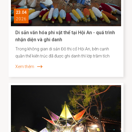
23.04
2026
Di sản văn hóa phi vật thể tại Hội An - quá trình
nhận diện và ghi danh
Trong không gian di sản Đô thị cổ Hội An, bên cạnh
quần thể kiến trúc đã được ghi danh thì lớp trầm tích
văn hóa phi vật thể vẫn bền bỉ hiện diện song hành như
Xem thêm
một “ký ức sống”, phản ánh chiều sâu lịch sử – xã hội
và năng lực sáng tạo của cộng đồng cư dân địa
phương. Những năm gần đây, công tác kiểm kê, nhận
diện và xây dựng hồ sơ khoa học đối với các Di sản văn
hóa phi vật thể đã được triển khai một cách hệ thống,
góp phần định hình cơ sở dữ liệu quan trọng cho chiến
lược bảo tồn và phát huy giá trị di sản trong bối cảnh
đương đại.