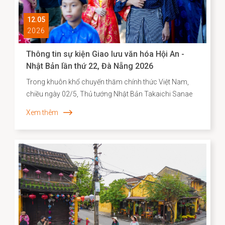
12.05
2026
Thông tin sự kiện Giao lưu văn hóa Hội An -
Nhật Bản lần thứ 22, Đà Nẵng 2026
Trong khuôn khổ chuyến thăm chính thức Việt Nam,
chiều ngày 02/5, Thủ tướng Nhật Bản Takaichi Sanae
đã đến thăm và có bài phát biểu tại Đại học Quốc gia
Xem thêm
Hà Nội. Mở đầu bài phát biểu, Thủ tướng Takaichi
Sanae đã bày tỏ mong muốn được thăm Di sản văn
hóa thế giới Hội An, để bước đi trên những con đường
mà cộng đồng người Nhật ở đó từng đi qua. Nơi có di
tích Chùa Cầu vừa được hoàn thành trùng tu với sự hợp
tác của Nhật Bản - là minh chứng cho hơn 400 năm
lịch sử giao thương năng động giữa hai dân tộc trên
những vùng biển tự do.