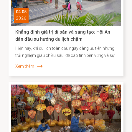
04.05
2026
Khẳng định giá trị di sản và sáng tạo: Hội An
dẫn đầu xu hướng du lịch chậm
Hiện nay, khi du lịch toàn cầu ngày càng ưu tiên những
trải nghiệm giàu chiều sâu, đề cao tính bền vững và sự
gắn kết với bản sắc địa phương, Agoda đã công bố
Xem thêm
danh sách các điểm đến “du lịch chậm” tiêu biểu tại
châu Á. Việc Hội An vươn lên vị trí dẫn đầu không chỉ
phản ánh sức hút đặc biệt của một đô thị di sản, mà
còn cho thấy hiệu quả của định hướng bảo tồn gắn liền
với phát huy giá trị văn hóa theo hướng sáng tạo và bền
vững.