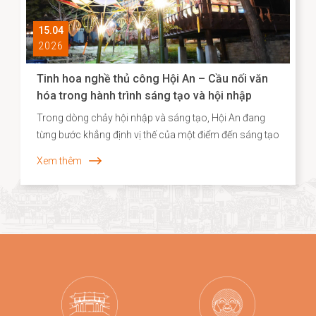
15.04
2026
Tinh hoa nghề thủ công Hội An – Cầu nối văn
hóa trong hành trình sáng tạo và hội nhập
Trong dòng chảy hội nhập và sáng tạo, Hội An đang
từng bước khẳng định vị thế của một điểm đến sáng tạo
gắn liền với di sản, nơi giá trị truyền thống không chỉ
Xem thêm
được bảo tồn mà còn được tái sinh trong những hình
thức mới mẻ. Năm 2026, dấu ấn ấy tiếp tục được lan
tỏa khi các sản phẩm thủ công của Hội An, tiêu biểu là
dòng quà tặng tre cao cấp từ Taboo Bamboo được lựa
chọn đồng hành cùng các chương trình kích cầu du
lịch quy mô lớn tại Đà Nẵng.