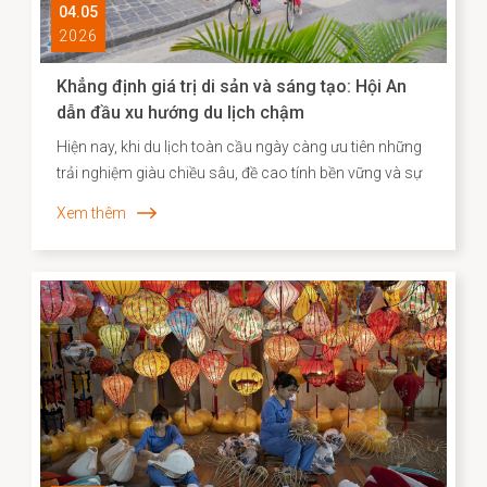
04.05
2026
Khẳng định giá trị di sản và sáng tạo: Hội An
dẫn đầu xu hướng du lịch chậm
Hiện nay, khi du lịch toàn cầu ngày càng ưu tiên những
trải nghiệm giàu chiều sâu, đề cao tính bền vững và sự
gắn kết với bản sắc địa phương, Agoda đã công bố
Xem thêm
danh sách các điểm đến “du lịch chậm” tiêu biểu tại
châu Á. Việc Hội An vươn lên vị trí dẫn đầu không chỉ
phản ánh sức hút đặc biệt của một đô thị di sản, mà
còn cho thấy hiệu quả của định hướng bảo tồn gắn liền
với phát huy giá trị văn hóa theo hướng sáng tạo và bền
vững.