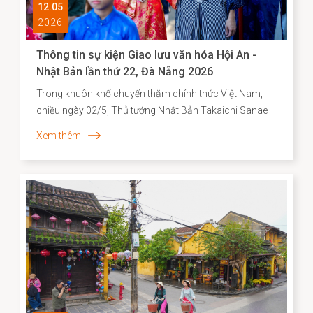
12.05
2026
Thông tin sự kiện Giao lưu văn hóa Hội An -
Nhật Bản lần thứ 22, Đà Nẵng 2026
Trong khuôn khổ chuyến thăm chính thức Việt Nam,
chiều ngày 02/5, Thủ tướng Nhật Bản Takaichi Sanae
đã đến thăm và có bài phát biểu tại Đại học Quốc gia
Xem thêm
Hà Nội. Mở đầu bài phát biểu, Thủ tướng Takaichi
Sanae đã bày tỏ mong muốn được thăm Di sản văn
hóa thế giới Hội An, để bước đi trên những con đường
mà cộng đồng người Nhật ở đó từng đi qua. Nơi có di
tích Chùa Cầu vừa được hoàn thành trùng tu với sự hợp
tác của Nhật Bản - là minh chứng cho hơn 400 năm
lịch sử giao thương năng động giữa hai dân tộc trên
những vùng biển tự do.