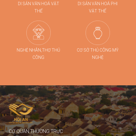
DI SẢN VĂN HOÁ VẬT
DI SẢN VĂN HOÁ PHI
THỂ
VẬT THỂ
NGHỆ NHÂN,THỢ THỦ
CƠ SỞ THỦ CÔNG MỸ
CÔNG
NGHỆ
CƠ QUAN THƯỜNG TRỰC