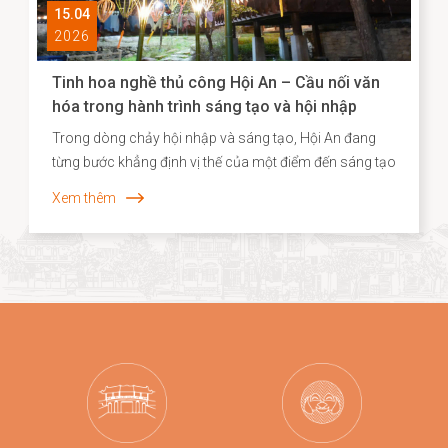
15.04
2026
Tinh hoa nghề thủ công Hội An – Cầu nối văn
hóa trong hành trình sáng tạo và hội nhập
Trong dòng chảy hội nhập và sáng tạo, Hội An đang
từng bước khẳng định vị thế của một điểm đến sáng tạo
gắn liền với di sản, nơi giá trị truyền thống không chỉ
Xem thêm
được bảo tồn mà còn được tái sinh trong những hình
thức mới mẻ. Năm 2026, dấu ấn ấy tiếp tục được lan
tỏa khi các sản phẩm thủ công của Hội An, tiêu biểu là
dòng quà tặng tre cao cấp từ Taboo Bamboo được lựa
chọn đồng hành cùng các chương trình kích cầu du
lịch quy mô lớn tại Đà Nẵng.