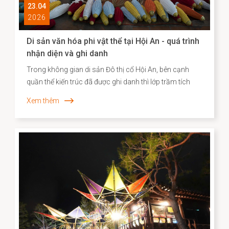
23.04
2026
Di sản văn hóa phi vật thể tại Hội An - quá trình
nhận diện và ghi danh
Trong không gian di sản Đô thị cổ Hội An, bên cạnh
quần thể kiến trúc đã được ghi danh thì lớp trầm tích
văn hóa phi vật thể vẫn bền bỉ hiện diện song hành như
Xem thêm
một “ký ức sống”, phản ánh chiều sâu lịch sử – xã hội
và năng lực sáng tạo của cộng đồng cư dân địa
phương. Những năm gần đây, công tác kiểm kê, nhận
diện và xây dựng hồ sơ khoa học đối với các Di sản văn
hóa phi vật thể đã được triển khai một cách hệ thống,
góp phần định hình cơ sở dữ liệu quan trọng cho chiến
lược bảo tồn và phát huy giá trị di sản trong bối cảnh
đương đại.