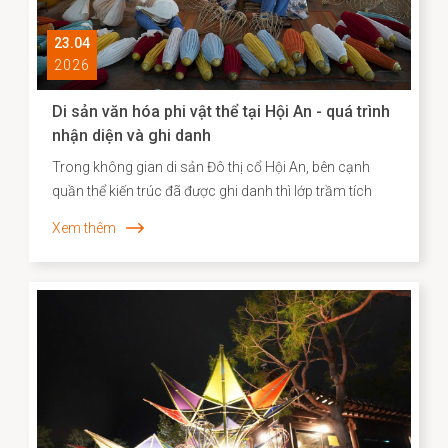
23.04
2026
Di sản văn hóa phi vật thể tại Hội An - quá trình
nhận diện và ghi danh
Trong không gian di sản Đô thị cổ Hội An, bên cạnh
quần thể kiến trúc đã được ghi danh thì lớp trầm tích
văn hóa phi vật thể vẫn bền bỉ hiện diện song hành như
Xem thêm
một “ký ức sống”, phản ánh chiều sâu lịch sử – xã hội
và năng lực sáng tạo của cộng đồng cư dân địa
phương. Những năm gần đây, công tác kiểm kê, nhận
diện và xây dựng hồ sơ khoa học đối với các Di sản văn
hóa phi vật thể đã được triển khai một cách hệ thống,
góp phần định hình cơ sở dữ liệu quan trọng cho chiến
lược bảo tồn và phát huy giá trị di sản trong bối cảnh
đương đại.