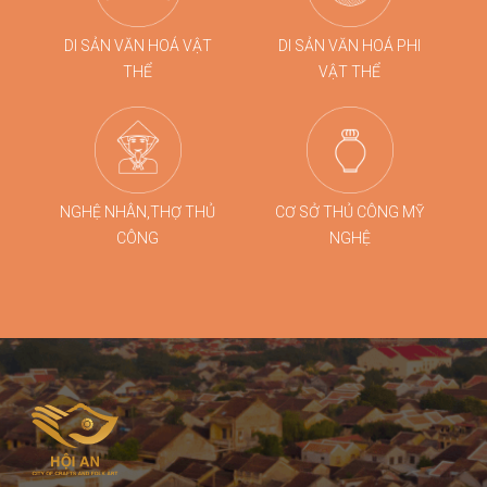
DI SẢN VĂN HOÁ VẬT
DI SẢN VĂN HOÁ PHI
THỂ
VẬT THỂ
NGHỆ NHÂN,THỢ THỦ
CƠ SỞ THỦ CÔNG MỸ
CÔNG
NGHỆ