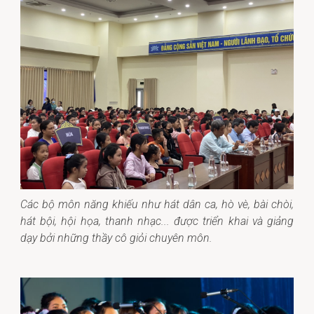
Các bộ môn năng khiếu như hát dân ca, hò vè, bài chòi,
hát bội, hội họa, thanh nhạc... được triển khai và giảng
dạy bởi những thầy cô giỏi chuyên môn.