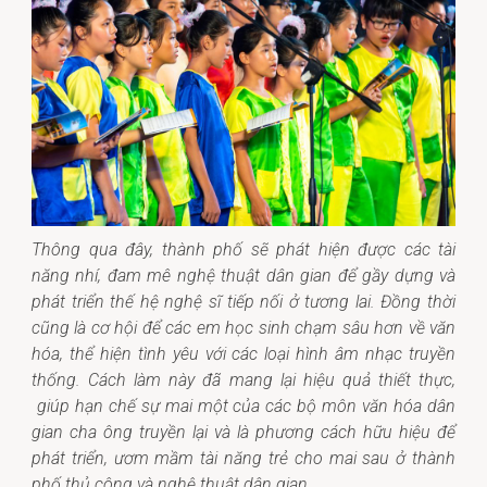
Thông qua đây, thành phố sẽ phát hiện được các tài
năng nhí, đam mê nghệ thuật dân gian để gầy dựng và
phát triển thế hệ nghệ sĩ tiếp nối ở tương lai. Đồng thời
cũng là cơ hội để các em học sinh chạm sâu hơn về văn
hóa, thể hiện tình yêu với các loại hình âm nhạc truyền
thống. Cách làm này đã mang lại hiệu quả thiết thực,
giúp hạn chế sự mai một của các bộ môn văn hóa dân
gian cha ông truyền lại và là phương cách hữu hiệu để
phát triển, ươm mầm tài năng trẻ cho mai sau ở thành
phố thủ công và nghệ thuật dân gian.