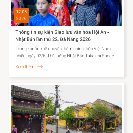
12.05
2026
Thông tin sự kiện Giao lưu văn hóa Hội An -
Nhật Bản lần thứ 22, Đà Nẵng 2026
Trong khuôn khổ chuyến thăm chính thức Việt Nam,
chiều ngày 02/5, Thủ tướng Nhật Bản Takaichi Sanae
đã đến thăm và có bài phát biểu tại Đại học Quốc gia
Xem thêm
Hà Nội. Mở đầu bài phát biểu, Thủ tướng Takaichi
Sanae đã bày tỏ mong muốn được thăm Di sản văn
hóa thế giới Hội An, để bước đi trên những con đường
mà cộng đồng người Nhật ở đó từng đi qua. Nơi có di
tích Chùa Cầu vừa được hoàn thành trùng tu với sự hợp
tác của Nhật Bản - là minh chứng cho hơn 400 năm
lịch sử giao thương năng động giữa hai dân tộc trên
những vùng biển tự do.