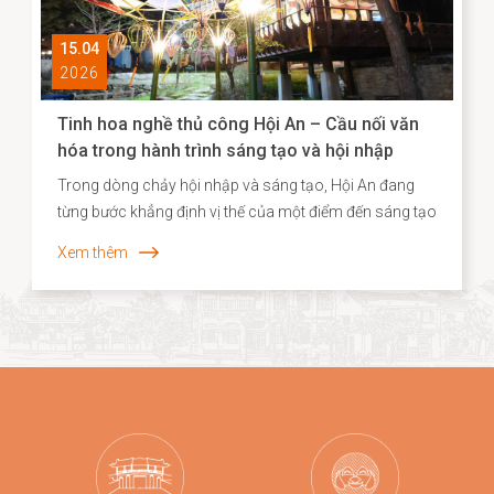
15.04
2026
Tinh hoa nghề thủ công Hội An – Cầu nối văn
hóa trong hành trình sáng tạo và hội nhập
Trong dòng chảy hội nhập và sáng tạo, Hội An đang
từng bước khẳng định vị thế của một điểm đến sáng tạo
gắn liền với di sản, nơi giá trị truyền thống không chỉ
Xem thêm
được bảo tồn mà còn được tái sinh trong những hình
thức mới mẻ. Năm 2026, dấu ấn ấy tiếp tục được lan
tỏa khi các sản phẩm thủ công của Hội An, tiêu biểu là
dòng quà tặng tre cao cấp từ Taboo Bamboo được lựa
chọn đồng hành cùng các chương trình kích cầu du
lịch quy mô lớn tại Đà Nẵng.