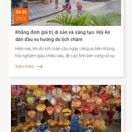
04.05
2026
Khẳng định giá trị di sản và sáng tạo: Hội An
dẫn đầu xu hướng du lịch chậm
Hiện nay, khi du lịch toàn cầu ngày càng ưu tiên những
trải nghiệm giàu chiều sâu, đề cao tính bền vững và sự
gắn kết với bản sắc địa phương, Agoda đã công bố
Xem thêm
danh sách các điểm đến “du lịch chậm” tiêu biểu tại
châu Á. Việc Hội An vươn lên vị trí dẫn đầu không chỉ
phản ánh sức hút đặc biệt của một đô thị di sản, mà
còn cho thấy hiệu quả của định hướng bảo tồn gắn liền
với phát huy giá trị văn hóa theo hướng sáng tạo và bền
vững.