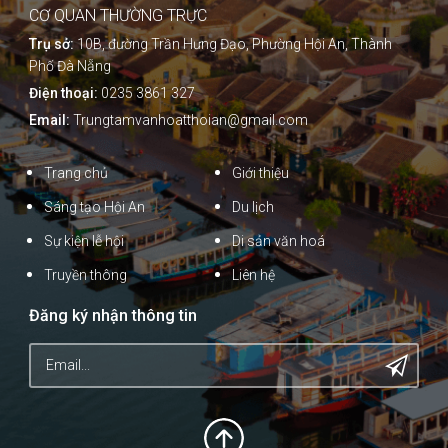
CƠ QUAN THƯỜNG TRỰC
Trụ sở:
10B, đường Trần Hưng Đạo, Phường Hội An, Thành
Phố Đà Nẵng
Điện thoại:
0235 3861 327
Email:
Trungtamvanhoatthoian@gmail.com
Trang chủ
Giới thiệu
Sáng tạo Hội An
Du lịch
Sự kiện lễ hội
Di sản văn hoá
Truyền thông
Liên hệ
Đăng ký nhận thông tin