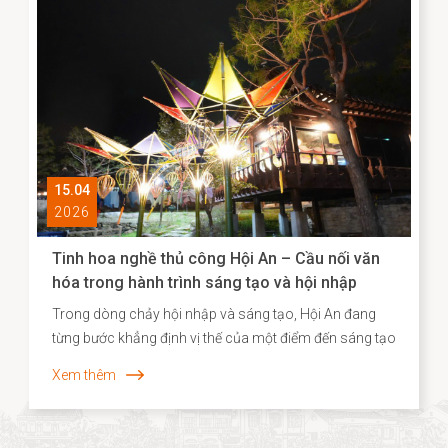
diện và xây dựng hồ sơ khoa học đối với các Di sản văn
hóa phi vật thể đã được triển khai một cách hệ thống,
góp phần định hình cơ sở dữ liệu quan trọng cho chiến
lược bảo tồn và phát huy giá trị di sản trong bối cảnh
đương đại.
15.04
2026
Tinh hoa nghề thủ công Hội An – Cầu nối văn
hóa trong hành trình sáng tạo và hội nhập
Trong dòng chảy hội nhập và sáng tạo, Hội An đang
từng bước khẳng định vị thế của một điểm đến sáng tạo
gắn liền với di sản, nơi giá trị truyền thống không chỉ
Xem thêm
được bảo tồn mà còn được tái sinh trong những hình
thức mới mẻ. Năm 2026, dấu ấn ấy tiếp tục được lan
tỏa khi các sản phẩm thủ công của Hội An, tiêu biểu là