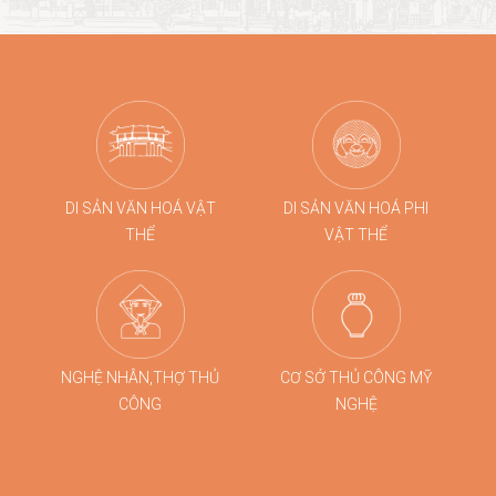
dòng quà tặng tre cao cấp từ Taboo Bamboo được lựa
chọn đồng hành cùng các chương trình kích cầu du
lịch quy mô lớn tại Đà Nẵng.
DI SẢN VĂN HOÁ VẬT
DI SẢN VĂN HOÁ PHI
THỂ
VẬT THỂ
NGHỆ NHÂN,THỢ THỦ
CƠ SỞ THỦ CÔNG MỸ
CÔNG
NGHỆ