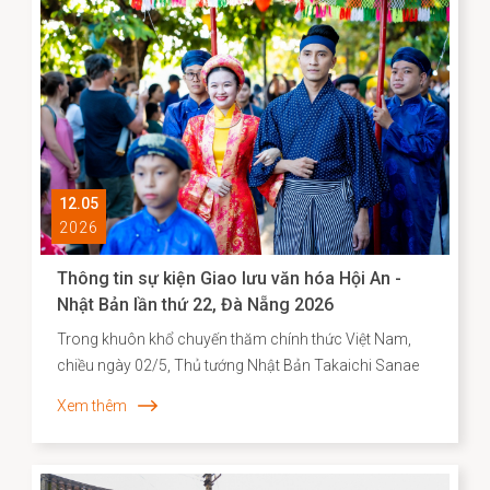
12.05
2026
Thông tin sự kiện Giao lưu văn hóa Hội An -
Nhật Bản lần thứ 22, Đà Nẵng 2026
Trong khuôn khổ chuyến thăm chính thức Việt Nam,
chiều ngày 02/5, Thủ tướng Nhật Bản Takaichi Sanae
đã đến thăm và có bài phát biểu tại Đại học Quốc gia
Xem thêm
Hà Nội. Mở đầu bài phát biểu, Thủ tướng Takaichi
Sanae đã bày tỏ mong muốn được thăm Di sản văn
hóa thế giới Hội An, để bước đi trên những con đường