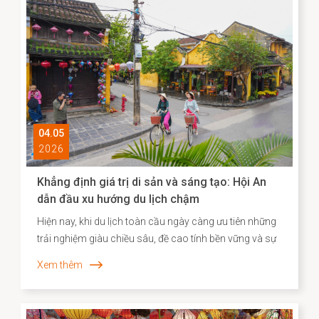
mà cộng đồng người Nhật ở đó từng đi qua. Nơi có di
tích Chùa Cầu vừa được hoàn thành trùng tu với sự hợp
tác của Nhật Bản - là minh chứng cho hơn 400 năm
lịch sử giao thương năng động giữa hai dân tộc trên
những vùng biển tự do.
04.05
2026
Khẳng định giá trị di sản và sáng tạo: Hội An
dẫn đầu xu hướng du lịch chậm
Hiện nay, khi du lịch toàn cầu ngày càng ưu tiên những
trải nghiệm giàu chiều sâu, đề cao tính bền vững và sự
gắn kết với bản sắc địa phương, Agoda đã công bố
Xem thêm
danh sách các điểm đến “du lịch chậm” tiêu biểu tại
châu Á. Việc Hội An vươn lên vị trí dẫn đầu không chỉ
phản ánh sức hút đặc biệt của một đô thị di sản, mà