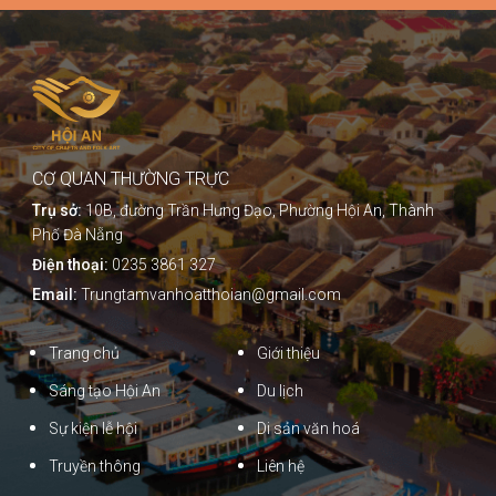
CƠ QUAN THƯỜNG TRỰC
Trụ sở:
10B, đường Trần Hưng Đạo, Phường Hội An, Thành
Phố Đà Nẵng
Điện thoại:
0235 3861 327
Email:
Trungtamvanhoatthoian@gmail.com
Trang chủ
Giới thiệu
Sáng tạo Hội An
Du lịch
Sự kiện lễ hội
Di sản văn hoá
Truyền thông
Liên hệ