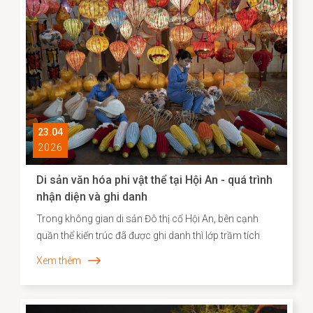
còn cho thấy hiệu quả của định hướng bảo tồn gắn liền
với phát huy giá trị văn hóa theo hướng sáng tạo và bền
vững.
23.04
2026
Di sản văn hóa phi vật thể tại Hội An - quá trình
nhận diện và ghi danh
Trong không gian di sản Đô thị cổ Hội An, bên cạnh
quần thể kiến trúc đã được ghi danh thì lớp trầm tích
văn hóa phi vật thể vẫn bền bỉ hiện diện song hành như
Xem thêm
một “ký ức sống”, phản ánh chiều sâu lịch sử – xã hội
và năng lực sáng tạo của cộng đồng cư dân địa
phương. Những năm gần đây, công tác kiểm kê, nhận