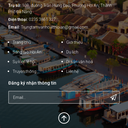
Trụ sở:
10B, đường Trần Hưng Đạo, Phường Hội An, Thành
Phố Đà Nẵng
Điện thoại:
0235 3861 327
Email:
Trungtamvanhoatthoian@gmail.com
Trang chủ
Giới thiệu
Sáng tạo Hội An
Du lịch
Sự kiện lễ hội
Di sản văn hoá
Truyền thông
Liên hệ
Đăng ký nhận thông tin