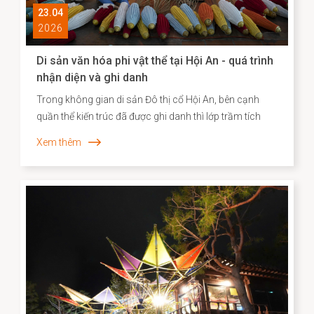
23.04
2026
Di sản văn hóa phi vật thể tại Hội An - quá trình
nhận diện và ghi danh
Trong không gian di sản Đô thị cổ Hội An, bên cạnh
quần thể kiến trúc đã được ghi danh thì lớp trầm tích
văn hóa phi vật thể vẫn bền bỉ hiện diện song hành như
Xem thêm
một “ký ức sống”, phản ánh chiều sâu lịch sử – xã hội
và năng lực sáng tạo của cộng đồng cư dân địa
phương. Những năm gần đây, công tác kiểm kê, nhận
diện và xây dựng hồ sơ khoa học đối với các Di sản văn
hóa phi vật thể đã được triển khai một cách hệ thống,
góp phần định hình cơ sở dữ liệu quan trọng cho chiến
lược bảo tồn và phát huy giá trị di sản trong bối cảnh
đương đại.