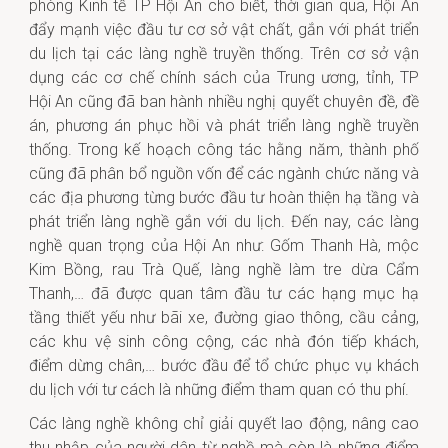
phòng Kinh tế TP Hội An cho biết, thời gian qua, Hội An
đẩy mạnh việc đầu tư cơ sở vật chất, gắn với phát triển
du lịch tại các làng nghề truyền thống. Trên cơ sở vận
dụng các cơ chế chính sách của Trung ương, tỉnh, TP
Hội An cũng đã ban hành nhiều nghị quyết chuyên đề, đề
án, phương án phục hồi và phát triển làng nghề truyền
thống. Trong kế hoạch công tác hằng năm, thành phố
cũng đã phân bổ nguồn vốn để các ngành chức năng và
các địa phương từng bước đầu tư hoàn thiện hạ tầng và
phát triển làng nghề gắn với du lịch. Đến nay, các làng
nghề quan trọng của Hội An như: Gốm Thanh Hà, mộc
Kim Bồng, rau Trà Quế, làng nghề làm tre dừa Cẩm
Thanh,… đã được quan tâm đầu tư các hạng mục hạ
tầng thiết yếu như bãi xe, đường giao thông, cầu cảng,
các khu vệ sinh công cộng, các nhà đón tiếp khách,
điểm dừng chân,… bước đầu để tổ chức phục vụ khách
du lịch với tư cách là những điểm tham quan có thu phí.
Các làng nghề không chỉ giải quyết lao động, nâng cao
thu nhập của người dân từ nghề mà còn là những điểm