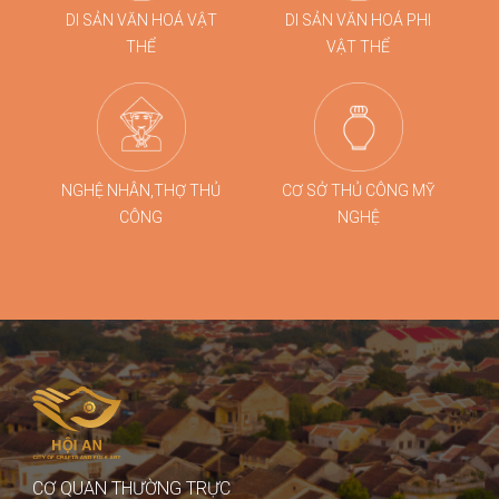
DI SẢN VĂN HOÁ VẬT
DI SẢN VĂN HOÁ PHI
THỂ
VẬT THỂ
NGHỆ NHÂN,THỢ THỦ
CƠ SỞ THỦ CÔNG MỸ
CÔNG
NGHỆ
CƠ QUAN THƯỜNG TRỰC