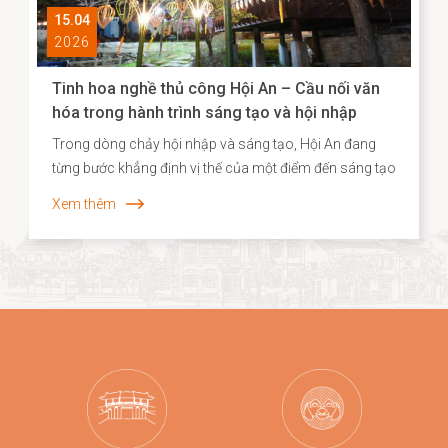
15.04
2026
Tinh hoa nghề thủ công Hội An – Cầu nối văn
hóa trong hành trình sáng tạo và hội nhập
Trong dòng chảy hội nhập và sáng tạo, Hội An đang
từng bước khẳng định vị thế của một điểm đến sáng tạo
gắn liền với di sản, nơi giá trị truyền thống không chỉ
Xem thêm
được bảo tồn mà còn được tái sinh trong những hình
thức mới mẻ. Năm 2026, dấu ấn ấy tiếp tục được lan
tỏa khi các sản phẩm thủ công của Hội An, tiêu biểu là
dòng quà tặng tre cao cấp từ Taboo Bamboo được lựa
chọn đồng hành cùng các chương trình kích cầu du
lịch quy mô lớn tại Đà Nẵng.