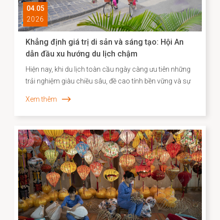
04.05
2026
Khẳng định giá trị di sản và sáng tạo: Hội An
dẫn đầu xu hướng du lịch chậm
Hiện nay, khi du lịch toàn cầu ngày càng ưu tiên những
trải nghiệm giàu chiều sâu, đề cao tính bền vững và sự
gắn kết với bản sắc địa phương, Agoda đã công bố
Xem thêm
danh sách các điểm đến “du lịch chậm” tiêu biểu tại
châu Á. Việc Hội An vươn lên vị trí dẫn đầu không chỉ
phản ánh sức hút đặc biệt của một đô thị di sản, mà
còn cho thấy hiệu quả của định hướng bảo tồn gắn liền
với phát huy giá trị văn hóa theo hướng sáng tạo và bền
vững.