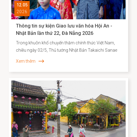
12.05
2026
Thông tin sự kiện Giao lưu văn hóa Hội An -
Nhật Bản lần thứ 22, Đà Nẵng 2026
Trong khuôn khổ chuyến thăm chính thức Việt Nam,
chiều ngày 02/5, Thủ tướng Nhật Bản Takaichi Sanae
đã đến thăm và có bài phát biểu tại Đại học Quốc gia
Xem thêm
Hà Nội. Mở đầu bài phát biểu, Thủ tướng Takaichi
Sanae đã bày tỏ mong muốn được thăm Di sản văn
hóa thế giới Hội An, để bước đi trên những con đường
mà cộng đồng người Nhật ở đó từng đi qua. Nơi có di
tích Chùa Cầu vừa được hoàn thành trùng tu với sự hợp
tác của Nhật Bản - là minh chứng cho hơn 400 năm
lịch sử giao thương năng động giữa hai dân tộc trên
những vùng biển tự do.