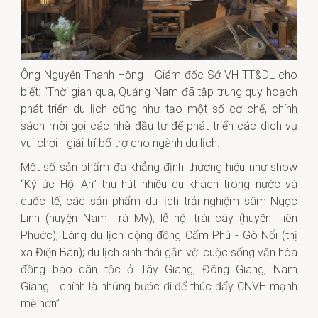
Ông Nguyễn Thanh Hồng - Giám đốc Sở VH-TT&DL cho
biết: “Thời gian qua, Quảng Nam đã tập trung quy hoạch
phát triển du lịch cũng như tạo một số cơ chế, chính
sách mời gọi các nhà đầu tư để phát triển các dịch vụ
vui chơi - giải trí bổ trợ cho ngành du lịch.
Một số sản phẩm đã khẳng định thương hiệu như show
“Ký ức Hội An” thu hút nhiều du khách trong nước và
quốc tế, các sản phẩm du lịch trải nghiệm sâm Ngọc
Linh (huyện Nam Trà My); lễ hội trái cây (huyện Tiên
Phước); Làng du lịch cộng đồng Cẩm Phú - Gò Nổi (thị
xã Điện Bàn); du lịch sinh thái gắn với cuộc sống văn hóa
đồng bào dân tộc ở Tây Giang, Đông Giang, Nam
Giang… chính là những bước đi để thúc đẩy CNVH mạnh
mẽ hơn”.