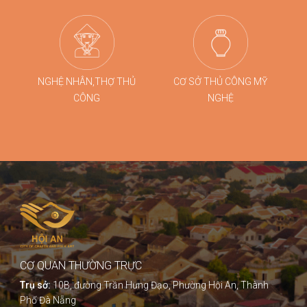
NGHỆ NHÂN,THỢ THỦ
CƠ SỞ THỦ CÔNG MỸ
CÔNG
NGHỆ
CƠ QUAN THƯỜNG TRỰC
Trụ sở:
10B, đường Trần Hưng Đạo, Phường Hội An, Thành
Phố Đà Nẵng