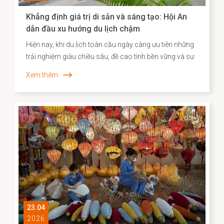
Khẳng định giá trị di sản và sáng tạo: Hội An
dẫn đầu xu hướng du lịch chậm
Hiện nay, khi du lịch toàn cầu ngày càng ưu tiên những
trải nghiệm giàu chiều sâu, đề cao tính bền vững và sự
gắn kết với bản sắc địa phương, Agoda đã công bố
Xem thêm
danh sách các điểm đến “du lịch chậm” tiêu biểu tại
châu Á. Việc Hội An vươn lên vị trí dẫn đầu không chỉ
phản ánh sức hút đặc biệt của một đô thị di sản, mà
còn cho thấy hiệu quả của định hướng bảo tồn gắn liền
với phát huy giá trị văn hóa theo hướng sáng tạo và bền
vững.
23.04
2026