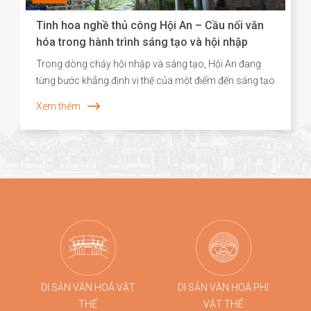
Tinh hoa nghề thủ công Hội An – Cầu nối văn
hóa trong hành trình sáng tạo và hội nhập
Trong dòng chảy hội nhập và sáng tạo, Hội An đang
từng bước khẳng định vị thế của một điểm đến sáng tạo
gắn liền với di sản, nơi giá trị truyền thống không chỉ
Xem thêm
được bảo tồn mà còn được tái sinh trong những hình
thức mới mẻ. Năm 2026, dấu ấn ấy tiếp tục được lan
tỏa khi các sản phẩm thủ công của Hội An, tiêu biểu là
dòng quà tặng tre cao cấp từ Taboo Bamboo được lựa
chọn đồng hành cùng các chương trình kích cầu du
lịch quy mô lớn tại Đà Nẵng.
DI SẢN VĂN HOÁ VẬT
DI SẢN VĂN HOÁ PHI
THỂ
VẬT THỂ