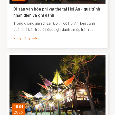
Di sản văn hóa phi vật thể tại Hội An - quá trình
nhận diện và ghi danh
Trong không gian di sản Đô thị cổ Hội An, bên cạnh
quần thể kiến trúc đã được ghi danh thì lớp trầm tích
văn hóa phi vật thể vẫn bền bỉ hiện diện song hành như
Xem thêm
một “ký ức sống”, phản ánh chiều sâu lịch sử – xã hội
và năng lực sáng tạo của cộng đồng cư dân địa
phương. Những năm gần đây, công tác kiểm kê, nhận
diện và xây dựng hồ sơ khoa học đối với các Di sản văn
hóa phi vật thể đã được triển khai một cách hệ thống,
góp phần định hình cơ sở dữ liệu quan trọng cho chiến
lược bảo tồn và phát huy giá trị di sản trong bối cảnh
đương đại.
15.04
2026