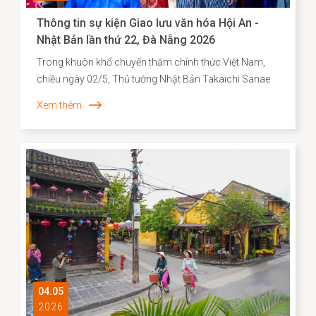
Thông tin sự kiện Giao lưu văn hóa Hội An -
Nhật Bản lần thứ 22, Đà Nẵng 2026
Trong khuôn khổ chuyến thăm chính thức Việt Nam,
chiều ngày 02/5, Thủ tướng Nhật Bản Takaichi Sanae
đã đến thăm và có bài phát biểu tại Đại học Quốc gia
Xem thêm
Hà Nội. Mở đầu bài phát biểu, Thủ tướng Takaichi
Sanae đã bày tỏ mong muốn được thăm Di sản văn
hóa thế giới Hội An, để bước đi trên những con đường
mà cộng đồng người Nhật ở đó từng đi qua. Nơi có di
tích Chùa Cầu vừa được hoàn thành trùng tu với sự hợp
tác của Nhật Bản - là minh chứng cho hơn 400 năm
lịch sử giao thương năng động giữa hai dân tộc trên
những vùng biển tự do.
04.05
2026