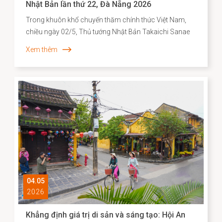
Nhật Bản lần thứ 22, Đà Nẵng 2026
Trong khuôn khổ chuyến thăm chính thức Việt Nam,
chiều ngày 02/5, Thủ tướng Nhật Bản Takaichi Sanae
đã đến thăm và có bài phát biểu tại Đại học Quốc gia
Xem thêm
Hà Nội. Mở đầu bài phát biểu, Thủ tướng Takaichi
Sanae đã bày tỏ mong muốn được thăm Di sản văn
hóa thế giới Hội An, để bước đi trên những con đường
mà cộng đồng người Nhật ở đó từng đi qua. Nơi có di
tích Chùa Cầu vừa được hoàn thành trùng tu với sự hợp
tác của Nhật Bản - là minh chứng cho hơn 400 năm
lịch sử giao thương năng động giữa hai dân tộc trên
những vùng biển tự do.
04.05
2026
Khẳng định giá trị di sản và sáng tạo: Hội An