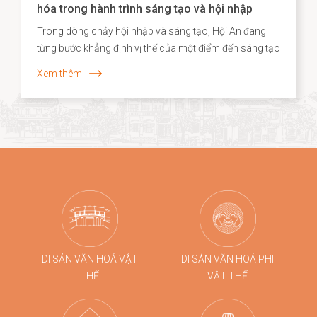
hóa trong hành trình sáng tạo và hội nhập
Trong dòng chảy hội nhập và sáng tạo, Hội An đang
từng bước khẳng định vị thế của một điểm đến sáng tạo
gắn liền với di sản, nơi giá trị truyền thống không chỉ
Xem thêm
được bảo tồn mà còn được tái sinh trong những hình
thức mới mẻ. Năm 2026, dấu ấn ấy tiếp tục được lan
tỏa khi các sản phẩm thủ công của Hội An, tiêu biểu là
dòng quà tặng tre cao cấp từ Taboo Bamboo được lựa
chọn đồng hành cùng các chương trình kích cầu du
lịch quy mô lớn tại Đà Nẵng.
DI SẢN VĂN HOÁ VẬT
DI SẢN VĂN HOÁ PHI
THỂ
VẬT THỂ