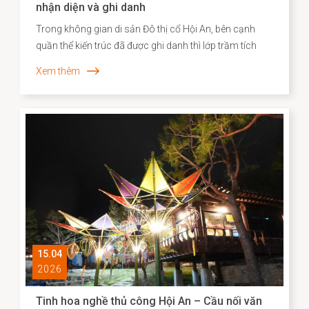
nhận diện và ghi danh
Trong không gian di sản Đô thị cổ Hội An, bên cạnh
quần thể kiến trúc đã được ghi danh thì lớp trầm tích
văn hóa phi vật thể vẫn bền bỉ hiện diện song hành như
Xem thêm
một “ký ức sống”, phản ánh chiều sâu lịch sử – xã hội
và năng lực sáng tạo của cộng đồng cư dân địa
phương. Những năm gần đây, công tác kiểm kê, nhận
diện và xây dựng hồ sơ khoa học đối với các Di sản văn
hóa phi vật thể đã được triển khai một cách hệ thống,
góp phần định hình cơ sở dữ liệu quan trọng cho chiến
lược bảo tồn và phát huy giá trị di sản trong bối cảnh
đương đại.
15.04
2026
Tinh hoa nghề thủ công Hội An – Cầu nối văn