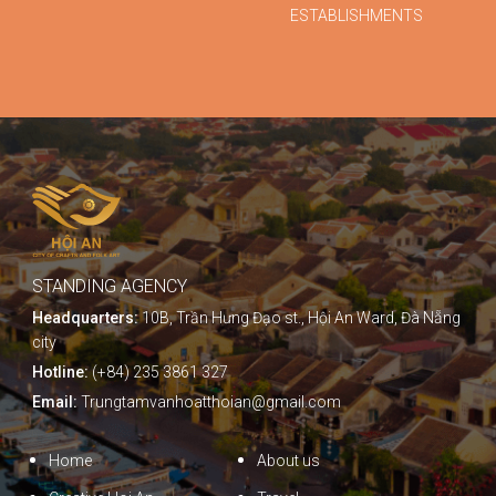
ESTABLISHMENTS
STANDING AGENCY
Headquarters:
10B, Trần Hưng Đạo st., Hội An Ward, Đà Nẵng
city
Hotline:
(+84) 235 3861 327
Email:
Trungtamvanhoatthoian@gmail.com
Home
About us