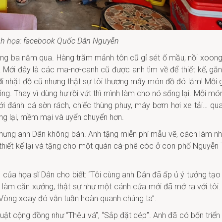
inh họa: facebook Quốc Dân Nguyễn
ảng ba năm qua. Hàng trăm mảnh tôn cũ gỉ sét ố mầu, nồi xoong
 Mới đây là các ma-nơ-canh cũ được anh tìm về để thiết kế, gắn
hi đi nhặt đồ cũ nhưng thật sự tôi thương mấy món đồ đó lắm! Mỗi
. Thay vì dùng hư rồi vứt thì mình làm cho nó sống lại. Mỗi mó
ưới đánh cá sờn rách, chiếc thùng phuy, máy bơm hơi xe tải… qu
ng lại, mềm mại và uyển chuyển hơn.
hưng anh Dân không bán. Anh tặng miễn phí mẫu vẽ, cách làm n
thiết kế lại và tặng cho một quán cà-phê cóc ở con phố Nguyễn 
 của họa sĩ Dân cho biết: “Tôi cùng anh Dân đã ấp ủ ý tưởng tạo
a làm căn xưởng, thật sự như một cánh cửa mới đã mở ra với tôi.
i. Vòng xoay đó vẫn tuần hoàn quanh chúng ta”.
uật cộng đồng như “Thêu vá”, “Sắp đặt dép”. Anh đã có bốn triển