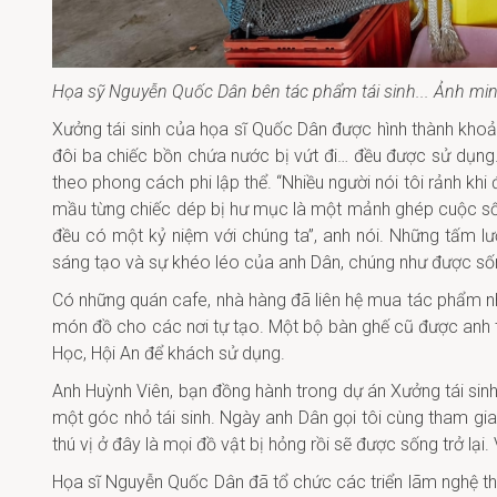
Họa sỹ Nguyễn Quốc Dân bên tác phẩm tái sinh... Ảnh m
Xưởng tái sinh của họa sĩ Quốc Dân được hình thành kho
đôi ba chiếc bồn chứa nước bị vứt đi… đều được sử dụng.
theo phong cách phi lập thể. “Nhiều người nói tôi rảnh k
mầu từng chiếc dép bị hư mục là một mảnh ghép cuộc sống
đều có một kỷ niệm với chúng ta”, anh nói. Những tấm l
sáng tạo và sự khéo léo của anh Dân, chúng như được số
Có những quán cafe, nhà hàng đã liên hệ mua tác phẩm n
món đồ cho các nơi tự tạo. Một bộ bàn ghế cũ được anh 
Học, Hội An để khách sử dụng.
Anh Huỳnh Viên, bạn đồng hành trong dự án Xưởng tái sinh
một góc nhỏ tái sinh. Ngày anh Dân gọi tôi cùng tham gi
thú vị ở đây là mọi đồ vật bị hỏng rồi sẽ được sống trở lạ
Họa sĩ Nguyễn Quốc Dân đã tổ chức các triển lãm nghệ th