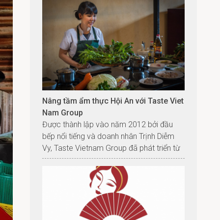
rác Nguyễn Quốc Dân đi giữa đống phế
liệu như giữa vườn ý tưởng, nhặt thứ người
khác vứt bỏ để “tái sinh” chúng về đúng
tên: vẻ đẹp.
Nâng tầm ẩm thực Hội An với Taste Viet
Nam Group
Được thành lập vào năm 2012 bởi đầu
bếp nổi tiếng và doanh nhân Trịnh Diễm
Vy, Taste Vietnam Group đã phát triển từ
một vài nhà hàng được yêu thích ở Hội An
thành một chuỗi nhà hàng.