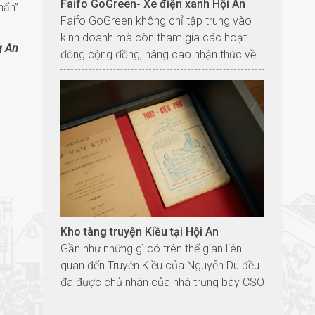
Faifo GoGreen- Xe điện xanh Hội An
hấn”
Faifo GoGreen không chỉ tập trung vào
kinh doanh mà còn tham gia các hoạt
g An
động cộng đồng, nâng cao nhận thức về
bảo vệ môi trường và khuyến khích lối
sống xanh.
Kho tàng truyện Kiều tại Hội An
Gần như những gì có trên thế gian liên
quan đến Truyện Kiều của Nguyễn Du đều
đã được chủ nhân của nhà trưng bày CSO
Hội An này tích nhặt, sưu tầm...