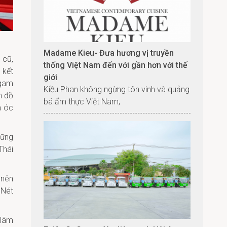
Madame Kieu- Đưa hương vị truyền
 cũ,
thống Việt Nam đến với gần hơn với thế
 kết
giới
 gam
Kiều Phan không ngừng tôn vinh và quảng
n đồ
bá ẩm thực Việt Nam,
a óc
hững
Thái
 nên
 Nét
 lãm