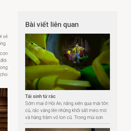
Bài viết liên quan
i vẻ
ống.
 con
đời.
rong
 cho
Tái sinh từ rác
Sớm mai ở Hội An, nắng xiên qua mái tôn
cũ, rắc vàng lên những khối sắt méo mó
và hàng trăm vỏ lon cũ. Trong mùi sơn
ngai ngái quyện mùi sắt rỉ, nghệ sĩ tái sinh