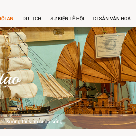
ỘI AN
DU LỊCH
SỰ KIỆN LỄ HỘI
DI SẢN VĂN HOÁ
tạo
Xưởng tái sinh cuộc sống