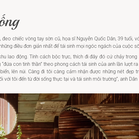
sống
, đeo chiếc vòng tay sờn cũ, họa sĩ Nguyễn Quốc Dân, 39 tuổi, vớ
từ những điều đơn giản nhất để tái sinh mọi ngóc ngách của cuộc s
hu lao động. Tính cách bộc trực, thích đi đây đó cứ chảy trong
 “đứa con tinh thần” theo phong cách tái sinh của anh lần lượt ra 
biển, lên núi. Càng đi tôi càng cảm nhận được những nét đẹp t
với tôi đến từ đời sống thực tại và tái sinh môi trường”, anh Dân