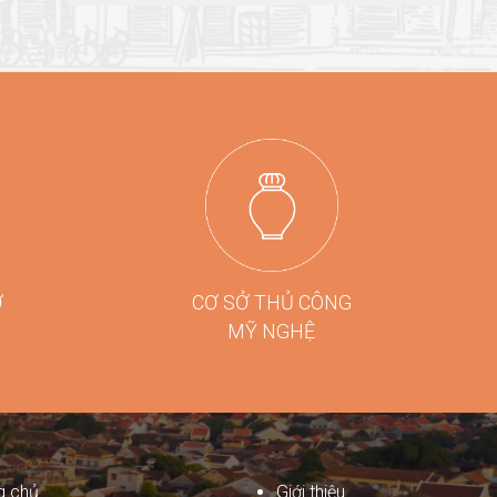
Ợ
CƠ SỞ THỦ CÔNG
MỸ NGHỆ
g chủ
Giới thiệu