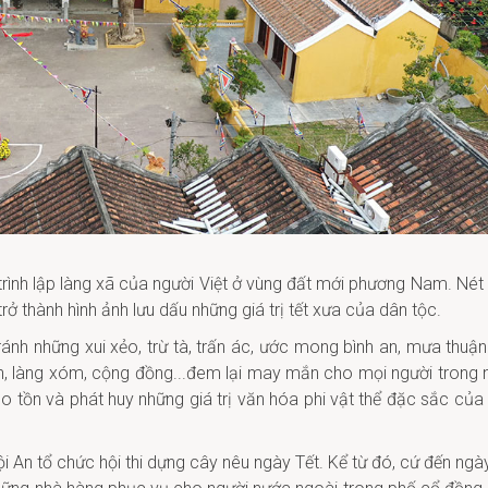
 trình lập làng xã của người Việt ở vùng đất mới phương Nam. Nét
trở thành hình ảnh lưu dấu những giá trị tết xưa của dân tộc.
ránh những xui xẻo, trừ tà, trấn ác, ước mong bình an, mưa thuận
ình, làng xóm, cộng đồng...đem lại may mắn cho mọi người trong
ảo tồn và phát huy những giá trị văn hóa phi vật thể đặc sắc của
ội An tổ chức hội thi dựng cây nêu ngày Tết. Kể từ đó, cứ đến ngà