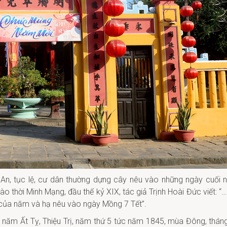
 An, tục lệ, cư dân thường dựng cây nêu vào những ngày cuối 
 thời Minh Mạng, đầu thế kỷ XIX, tác giả Trịnh Hoài Đức viết: “…
 của năm và hạ nêu vào ngày Mồng 7 Tết”.
n năm Ất Tỵ, Thiệu Trị, năm thứ 5 tức năm 1845, mùa Đông, thán