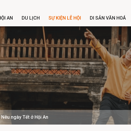
ỘI AN
DU LỊCH
SỰ KIỆN LỄ HỘI
DI SẢN VĂN HOÁ
 Nêu ngày Tết ở Hội An