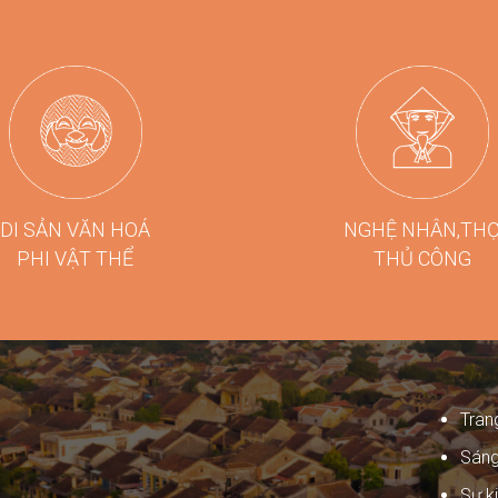
DI SẢN VĂN HOÁ
NGHỆ NHÂN,TH
PHI VẬT THỂ
THỦ CÔNG
Tran
Sáng
Sự ki