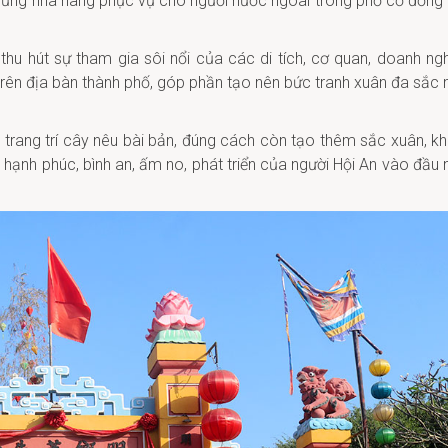
những nhà hàng phục vụ cho người nước ngoài trong phố cổ đồng 
hu hút sự tham gia sôi nổi của các di tích, cơ quan, doanh ngh
 trên địa bàn thành phố, góp phần tạo nên bức tranh xuân đa sắc
 trang trí cây nêu bài bản, đúng cách còn tạo thêm sắc xuân, k
g hạnh phúc, bình an, ấm no, phát triển của người Hội An vào đầu