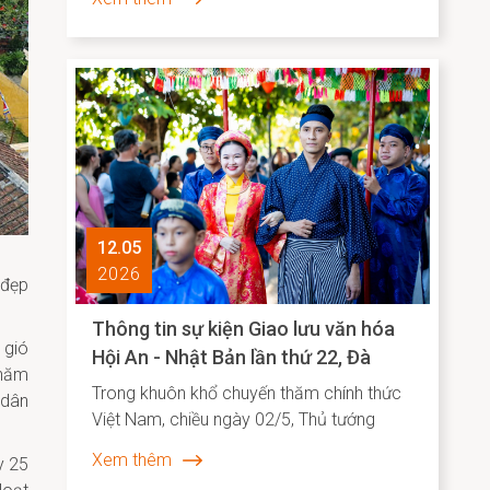
12.05
2026
 đẹp
Thông tin sự kiện Giao lưu văn hóa
 gió
Hội An - Nhật Bản lần thứ 22, Đà
 năm
Nẵng 2026
Trong khuôn khổ chuyến thăm chính thức
 dân
Việt Nam, chiều ngày 02/5, Thủ tướng
Nhật Bản Takaichi Sanae đã đến thăm và
Xem thêm
y 25
có bài phát biểu tại Đại học Quốc gia Hà