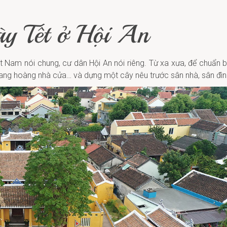
ày Tết ở Hội An
t Nam nói chung, cư dân Hội An nói riêng. Từ xa xưa, để chuẩn b
 trang hoàng nhà cửa… và dựng một cây nêu trước sân nhà, sân đì