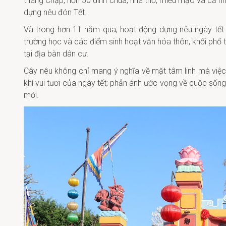
tháng Chạp, hơn 50 đình chùa, nhà thờ, miếu mạo và cả 
dựng nêu đón Tết.
Và trong hơn 11 năm qua, hoạt động dựng nêu ngày tết t
trường học và các điểm sinh hoạt văn hóa thôn, khối phố
tại địa bàn dân cư.
Cây nêu không chỉ mang ý nghĩa về mặt tâm linh mà việc
khí vui tươi của ngày tết; phản ánh ước vọng về cuộc sốn
mới.