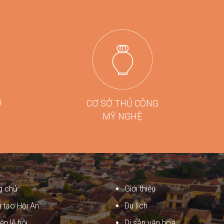
phẩm thủ công của Hội An, tiêu biểu là
dòng quà tặng tre cao cấp từ Taboo
Bamboo được lựa chọn đồng hành cùng
các chương trình kích cầu du lịch quy mô
lớn tại Đà Nẵng.
Ợ
CƠ SỞ THỦ CÔNG
MỸ NGHỆ
g chủ
Giới thiệu
 tạo Hội An
Du lịch
ện lễ hội
Di sản văn hoá