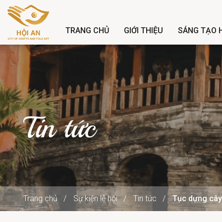
TRANG CHỦ
GIỚI THIỆU
SÁNG TẠO H
Tin tức
Trang chủ
Sự kiện lễ hội
Tin tức
Tục dựng cây