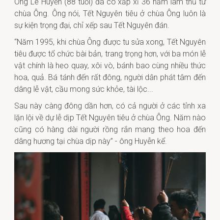
Ông Lê Huyễn (88 tuổi) đã có xấp xỉ 36 năm làm thủ từ
chùa Ông. Ông nói, Tết Nguyên tiêu ở chùa Ông luôn là
sự kiện trọng đại, chỉ xếp sau Tết Nguyên đán.
“Năm 1995, khi chùa Ông được tu sửa xong, Tết Nguyên
tiêu được tổ chức bài bản, trang trọng hơn, với ba món lễ
vật chính là heo quay, xôi vò, bánh bao cùng nhiều thức
hoa, quả. Bá tánh đến rất đông, người dân phát tâm đến
dâng lễ vật, cầu mong sức khỏe, tài lộc...
Sau này càng đông dần hơn, có cả người ở các tỉnh xa
lặn lội về dự lễ dịp Tết Nguyên tiêu ở chùa Ông. Năm nào
cũng có hàng dài người rồng rắn mang theo hoa đến
dâng hương tại chùa dịp này” - ông Huyễn kể.