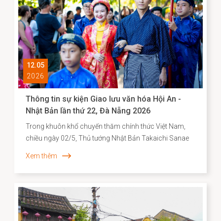
12.05
2026
Thông tin sự kiện Giao lưu văn hóa Hội An -
Nhật Bản lần thứ 22, Đà Nẵng 2026
Trong khuôn khổ chuyến thăm chính thức Việt Nam,
chiều ngày 02/5, Thủ tướng Nhật Bản Takaichi Sanae
đã đến thăm và có bài phát biểu tại Đại học Quốc gia
Xem thêm
Hà Nội. Mở đầu bài phát biểu, Thủ tướng Takaichi
Sanae đã bày tỏ mong muốn được thăm Di sản văn
hóa thế giới Hội An, để bước đi trên những con đường
mà cộng đồng người Nhật ở đó từng đi qua. Nơi có di
tích Chùa Cầu vừa được hoàn thành trùng tu với sự hợp
tác của Nhật Bản - là minh chứng cho hơn 400 năm