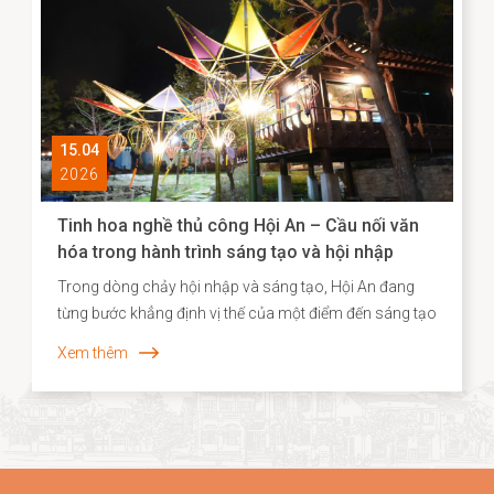
góp phần định hình cơ sở dữ liệu quan trọng cho chiến
lược bảo tồn và phát huy giá trị di sản trong bối cảnh
đương đại.
15.04
2026
Tinh hoa nghề thủ công Hội An – Cầu nối văn
hóa trong hành trình sáng tạo và hội nhập
Trong dòng chảy hội nhập và sáng tạo, Hội An đang
từng bước khẳng định vị thế của một điểm đến sáng tạo
gắn liền với di sản, nơi giá trị truyền thống không chỉ
Xem thêm
được bảo tồn mà còn được tái sinh trong những hình
thức mới mẻ. Năm 2026, dấu ấn ấy tiếp tục được lan
tỏa khi các sản phẩm thủ công của Hội An, tiêu biểu là
dòng quà tặng tre cao cấp từ Taboo Bamboo được lựa
chọn đồng hành cùng các chương trình kích cầu du