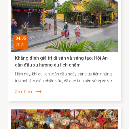
lịch sử giao thương năng động giữa hai dân tộc trên
những vùng biển tự do.
04.05
2026
Khẳng định giá trị di sản và sáng tạo: Hội An
dẫn đầu xu hướng du lịch chậm
Hiện nay, khi du lịch toàn cầu ngày càng ưu tiên những
trải nghiệm giàu chiều sâu, đề cao tính bền vững và sự
gắn kết với bản sắc địa phương, Agoda đã công bố
Xem thêm
danh sách các điểm đến “du lịch chậm” tiêu biểu tại
châu Á. Việc Hội An vươn lên vị trí dẫn đầu không chỉ
phản ánh sức hút đặc biệt của một đô thị di sản, mà
còn cho thấy hiệu quả của định hướng bảo tồn gắn liền
với phát huy giá trị văn hóa theo hướng sáng tạo và bền