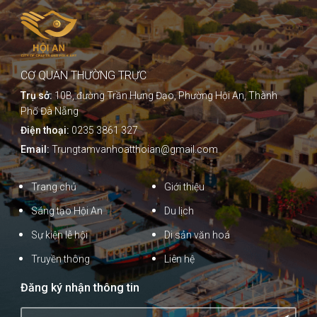
CƠ QUAN THƯỜNG TRỰC
Trụ sở:
10B, đường Trần Hưng Đạo, Phường Hội An, Thành
Phố Đà Nẵng
Điện thoại:
0235 3861 327
Email:
Trungtamvanhoatthoian@gmail.com
Trang chủ
Giới thiệu
Sáng tạo Hội An
Du lịch
Sự kiện lễ hội
Di sản văn hoá
Truyền thông
Liên hệ
Đăng ký nhận thông tin