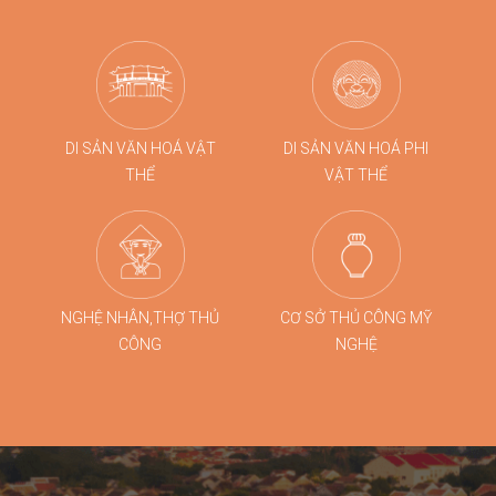
lịch quy mô lớn tại Đà Nẵng.
DI SẢN VĂN HOÁ VẬT
DI SẢN VĂN HOÁ PHI
THỂ
VẬT THỂ
NGHỆ NHÂN,THỢ THỦ
CƠ SỞ THỦ CÔNG MỸ
CÔNG
NGHỆ