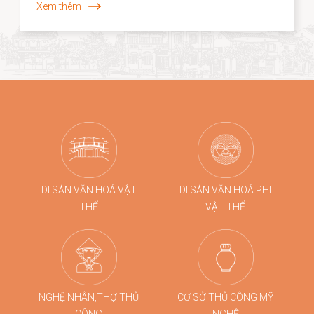
Xem thêm
được bảo tồn mà còn được tái sinh trong những hình
thức mới mẻ. Năm 2026, dấu ấn ấy tiếp tục được lan
tỏa khi các sản phẩm thủ công của Hội An, tiêu biểu là
dòng quà tặng tre cao cấp từ Taboo Bamboo được lựa
chọn đồng hành cùng các chương trình kích cầu du
lịch quy mô lớn tại Đà Nẵng.
DI SẢN VĂN HOÁ VẬT
DI SẢN VĂN HOÁ PHI
THỂ
VẬT THỂ
NGHỆ NHÂN,THỢ THỦ
CƠ SỞ THỦ CÔNG MỸ
CÔNG
NGHỆ