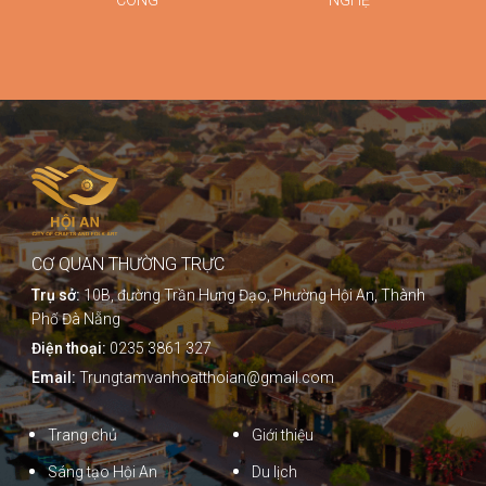
CƠ QUAN THƯỜNG TRỰC
Trụ sở:
10B, đường Trần Hưng Đạo, Phường Hội An, Thành
Phố Đà Nẵng
Điện thoại:
0235 3861 327
Email:
Trungtamvanhoatthoian@gmail.com
Trang chủ
Giới thiệu
Sáng tạo Hội An
Du lịch