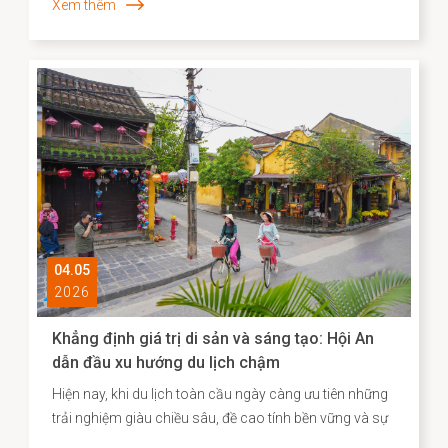
Xem thêm
Hà Nội. Mở đầu bài phát biểu, Thủ tướng Takaichi
Sanae đã bày tỏ mong muốn được thăm Di sản văn
hóa thế giới Hội An, để bước đi trên những con đường
mà cộng đồng người Nhật ở đó từng đi qua. Nơi có di
tích Chùa Cầu vừa được hoàn thành trùng tu với sự hợp
tác của Nhật Bản - là minh chứng cho hơn 400 năm
lịch sử giao thương năng động giữa hai dân tộc trên
những vùng biển tự do.
04.05
2026
Khẳng định giá trị di sản và sáng tạo: Hội An
dẫn đầu xu hướng du lịch chậm
Hiện nay, khi du lịch toàn cầu ngày càng ưu tiên những
trải nghiệm giàu chiều sâu, đề cao tính bền vững và sự
gắn kết với bản sắc địa phương, Agoda đã công bố