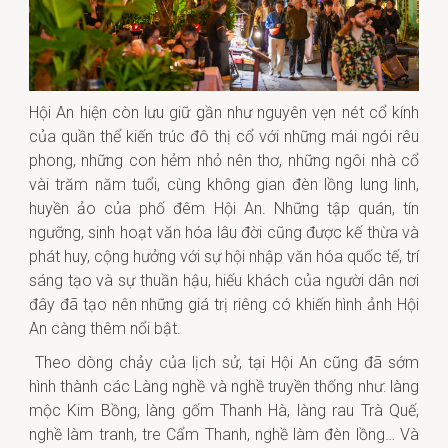
Hội An hiện còn lưu giữ gần như nguyên vẹn nét cổ kính
của quần thể kiến trúc đô thị cổ với những mái ngói rêu
phong, những con hẻm nhỏ nên thơ, những ngôi nhà cổ
vài trăm năm tuổi, cùng không gian đèn lồng lung linh,
huyền ảo của phố đêm Hội An. Những tập quán, tín
ngưỡng, sinh hoạt văn hóa lâu đời cũng được kế thừa và
phát huy, cộng hưởng với sự hội nhập văn hóa quốc tế, trí
sáng tạo và sự thuần hậu, hiếu khách của người dân nơi
đây đã tạo nên những giá trị riêng có khiến hình ảnh Hội
An càng thêm nổi bật.
Theo dòng chảy của lịch sử, tại Hội An cũng đã sớm
hình thành các Làng nghề và nghề truyền thống như
: làng
mộc Kim Bồng, làng gốm Thanh Hà, làng rau Trà Quế,
nghề làm tranh, tre
C
ẩm Thanh,
nghề làm đèn lồng
…
Và