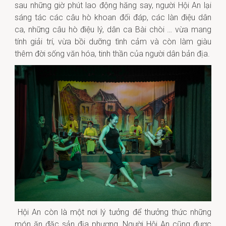
sau
những giờ phút lao động hăng say,
người
Hội An lại
sáng tác các câu hò khoan đối đáp, các làn điệu dân
ca, những
câu hò
điệu lý,
dân ca Bài chòi
… vừa mang
tính giải trí, vừa bồi dưỡng tình cảm và còn làm giàu
thêm đời sống văn hóa, tinh thần của người dân bản địa.
Hội An còn là một nơi lý tưởng để thưởng thức những
món ăn đặc sản địa phương.
Người Hội An cũng được