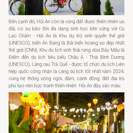
Bên cạnh đó, Hội An còn là vùng đất được thiên nhiên ưu
đãi, có sự bảo tồn đa dạng sinh học bền vững với Cù
Lao Chàm - Hội An là Khu dự trữ sinh quyển thế giới
(UNESCO), biển An Bàng là Bãi biển hoang sơ đẹp nhất
thế giới (CNN), Khu du lịch sinh thái rừng dừa Bảy Mẫu là
Điểm đến du lịch tiêu biểu Châu Á - Thái Bình Dương
(UNESCO), Làng rau Trà Quế - được tổ chức du lịch Liên
hiệp quốc công nhận là Làng du lịch tốt nhất năm 2024;
cùng hệ thống sông ngòi, đầm, cánh đồng, đất đai trù
phú tạo nên bức tranh thiên nhiên Hội An đầy sắc màu.