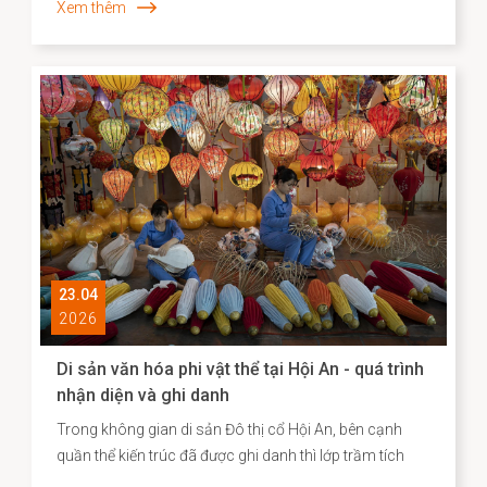
Xem thêm
danh sách các điểm đến “du lịch chậm” tiêu biểu tại
châu Á. Việc Hội An vươn lên vị trí dẫn đầu không chỉ
phản ánh sức hút đặc biệt của một đô thị di sản, mà
còn cho thấy hiệu quả của định hướng bảo tồn gắn liền
với phát huy giá trị văn hóa theo hướng sáng tạo và bền
vững.
23.04
2026
Di sản văn hóa phi vật thể tại Hội An - quá trình
nhận diện và ghi danh
Trong không gian di sản Đô thị cổ Hội An, bên cạnh
quần thể kiến trúc đã được ghi danh thì lớp trầm tích
văn hóa phi vật thể vẫn bền bỉ hiện diện song hành như