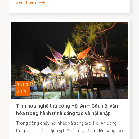
Xem thêm
một “ký ức sống”, phản ánh chiều sâu lịch sử – xã hội
và năng lực sáng tạo của cộng đồng cư dân địa
phương. Những năm gần đây, công tác kiểm kê, nhận
diện và xây dựng hồ sơ khoa học đối với các Di sản văn
hóa phi vật thể đã được triển khai một cách hệ thống,
góp phần định hình cơ sở dữ liệu quan trọng cho chiến
lược bảo tồn và phát huy giá trị di sản trong bối cảnh
đương đại.
15.04
2026
Tinh hoa nghề thủ công Hội An – Cầu nối văn
hóa trong hành trình sáng tạo và hội nhập
Trong dòng chảy hội nhập và sáng tạo, Hội An đang
từng bước khẳng định vị thế của một điểm đến sáng tạo
gắn liền với di sản, nơi giá trị truyền thống không chỉ