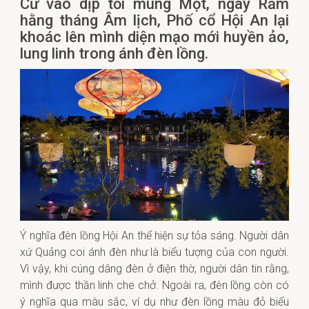
Cứ vào dịp tối mùng Một, ngày Rằm
hằng tháng Âm lịch, Phố cổ Hội An lại
khoác lên mình diện mạo mới huyền ảo,
lung linh trong ánh đèn lồng.
Ý nghĩa đèn lồng Hội An thể hiện sự tỏa sáng. Người dân
xứ Quảng coi ánh đèn như là biểu tượng của con người.
Vì vậy, khi cúng dâng đèn ở điện thờ, người dân tin rằng,
mình được thần linh che chở. Ngoài ra, đèn lồng còn có
ý nghĩa qua màu sắc, ví dụ như đèn lồng màu đỏ biểu