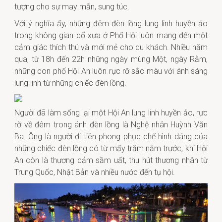
tượng cho sự may mắn, sung túc.
Với ý nghĩa ấy, những đêm đèn lồng lung linh huyền ảo
trong không gian cổ xưa ở Phố Hội luôn mang đến một
cảm giác thích thú và mới mẻ cho du khách. Nhiều năm
qua, từ 18h đến 22h những ngày mùng Một, ngày Rằm,
những con phố Hội An luôn rực rỡ sắc màu với ánh sáng
lung linh từ những chiếc đèn lồng.
Người đã làm sống lại một Hội An lung linh huyền ảo, rực
rỡ về đêm trong ánh đèn lồng là Nghệ nhân Huỳnh Văn
Ba. Ông là người đi tiên phong phục chế hình dáng của
những chiếc đèn lồng có từ mấy trăm năm trước, khi Hội
An còn là thương cảm sầm uất, thu hút thương nhân từ
Trung Quốc, Nhật Bản và nhiều nước đến tụ hội.