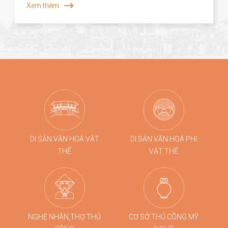
Xem thêm
được bảo tồn mà còn được tái sinh trong những hình
thức mới mẻ. Năm 2026, dấu ấn ấy tiếp tục được lan
tỏa khi các sản phẩm thủ công của Hội An, tiêu biểu là
dòng quà tặng tre cao cấp từ Taboo Bamboo được lựa
chọn đồng hành cùng các chương trình kích cầu du
lịch quy mô lớn tại Đà Nẵng.
DI SẢN VĂN HOÁ VẬT
DI SẢN VĂN HOÁ PHI
THỂ
VẬT THỂ
NGHỆ NHÂN,THỢ THỦ
CƠ SỞ THỦ CÔNG MỸ