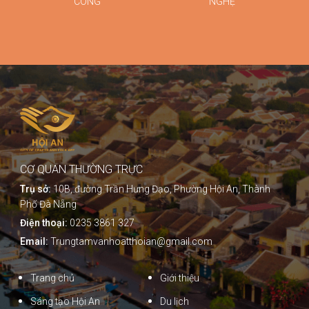
CÔNG
NGHỆ
CƠ QUAN THƯỜNG TRỰC
Trụ sở:
10B, đường Trần Hưng Đạo, Phường Hội An, Thành
Phố Đà Nẵng
Điện thoại:
0235 3861 327
Email:
Trungtamvanhoatthoian@gmail.com
Trang chủ
Giới thiệu
Sáng tạo Hội An
Du lịch