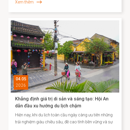
Xem thêm
Hà Nội. Mở đầu bài phát biểu, Thủ tướng Takaichi
Sanae đã bày tỏ mong muốn được thăm Di sản văn
hóa thế giới Hội An, để bước đi trên những con đường
mà cộng đồng người Nhật ở đó từng đi qua. Nơi có di
tích Chùa Cầu vừa được hoàn thành trùng tu với sự hợp
tác của Nhật Bản - là minh chứng cho hơn 400 năm
lịch sử giao thương năng động giữa hai dân tộc trên
những vùng biển tự do.
04.05
2026
Khẳng định giá trị di sản và sáng tạo: Hội An
dẫn đầu xu hướng du lịch chậm
Hiện nay, khi du lịch toàn cầu ngày càng ưu tiên những
trải nghiệm giàu chiều sâu, đề cao tính bền vững và sự
gắn kết với bản sắc địa phương, Agoda đã công bố