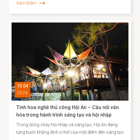
Xem thêm
một “ký ức sống”, phản ánh chiều sâu lịch sử – xã hội
và năng lực sáng tạo của cộng đồng cư dân địa
phương. Những năm gần đây, công tác kiểm kê, nhận
diện và xây dựng hồ sơ khoa học đối với các Di sản văn
hóa phi vật thể đã được triển khai một cách hệ thống,
góp phần định hình cơ sở dữ liệu quan trọng cho chiến
lược bảo tồn và phát huy giá trị di sản trong bối cảnh
đương đại.
15.04
2026
Tinh hoa nghề thủ công Hội An – Cầu nối văn
hóa trong hành trình sáng tạo và hội nhập
Trong dòng chảy hội nhập và sáng tạo, Hội An đang
từng bước khẳng định vị thế của một điểm đến sáng tạo
gắn liền với di sản, nơi giá trị truyền thống không chỉ