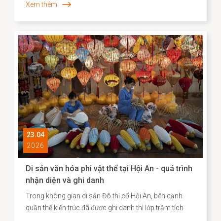
Xem thêm
danh sách các điểm đến “du lịch chậm” tiêu biểu tại
châu Á. Việc Hội An vươn lên vị trí dẫn đầu không chỉ
phản ánh sức hút đặc biệt của một đô thị di sản, mà
còn cho thấy hiệu quả của định hướng bảo tồn gắn liền
với phát huy giá trị văn hóa theo hướng sáng tạo và bền
vững.
23.04
2026
Di sản văn hóa phi vật thể tại Hội An - quá trình
nhận diện và ghi danh
Trong không gian di sản Đô thị cổ Hội An, bên cạnh
quần thể kiến trúc đã được ghi danh thì lớp trầm tích
văn hóa phi vật thể vẫn bền bỉ hiện diện song hành như