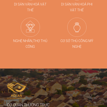
DI SẢN VĂN HOÁ VẬT
DI SẢN VĂN HOÁ PHI
THỂ
VẬT THỂ
NGHỆ NHÂN,THỢ THỦ
CƠ SỞ THỦ CÔNG MỸ
CÔNG
NGHỆ
CƠ QUAN THƯỜNG TRỰC