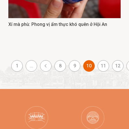
Xí mà phù: Phong vị ẩm thực khó quên ở Hội An
1
...
8
9
10
11
12