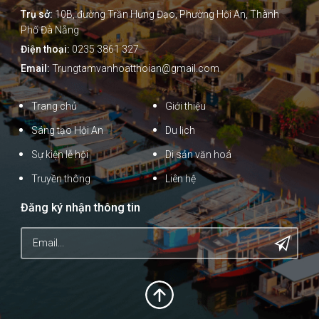
Trụ sở:
10B, đường Trần Hưng Đạo, Phường Hội An, Thành
Phố Đà Nẵng
Điện thoại:
0235 3861 327
Email:
Trungtamvanhoatthoian@gmail.com
Trang chủ
Giới thiệu
Sáng tạo Hội An
Du lịch
Sự kiện lễ hội
Di sản văn hoá
Truyền thông
Liên hệ
Đăng ký nhận thông tin